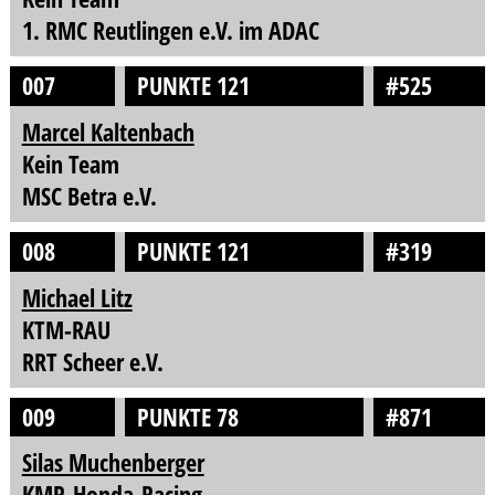
1. RMC Reutlingen e.V. im ADAC
007
PUNKTE 121
#525
Marcel Kaltenbach
Kein Team
MSC Betra e.V.
008
PUNKTE 121
#319
Michael Litz
KTM-RAU
RRT Scheer e.V.
009
PUNKTE 78
#871
Silas Muchenberger
KMP-Honda-Racing