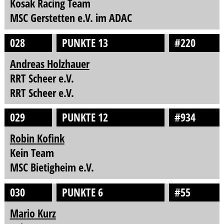
Kosak Racing Team
MSC Gerstetten e.V. im ADAC
028
PUNKTE 13
#220
Andreas Holzhauer
RRT Scheer e.V.
RRT Scheer e.V.
029
PUNKTE 12
#934
Robin Kofink
Kein Team
MSC Bietigheim e.V.
030
PUNKTE 6
#55
Mario Kurz