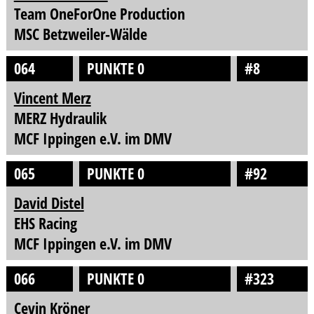
Team OneForOne Production
MSC Betzweiler-Wälde
064
PUNKTE 0
#8
Vincent Merz
MERZ Hydraulik
MCF Ippingen e.V. im DMV
065
PUNKTE 0
#92
David Distel
EHS Racing
MCF Ippingen e.V. im DMV
066
PUNKTE 0
#323
Cevin Kröner