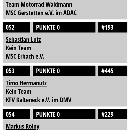
Team Motorrad Waldmann
MSC Gerstetten e.V. im ADAC
052
PUNKTE 0
#193
Sebastian Lutz
Kein Team
MSC Erbach e.V.
053
PUNKTE 0
#445
Timo Hermanutz
Kein Team
KFV Kalteneck e.V. im DMV
054
PUNKTE 0
#229
Markus Rolny