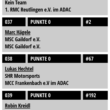
Kein Team
1. RMC Reutlingen e.V. im ADAC
037
PUNKTE 0
#2
Marc Hägele
MSC Gaildorf e.V.
MSC Gaildorf e.V.
038
PUNKTE 0
#67
Lukas Hechtel
SHR Motorsports
MCC Frankenbach e.V im ADAC
039
PUNKTE 0
#192
Robin Kreidl