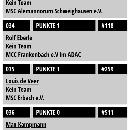
Kein Team
MSC Alemannorum Schweighausen e.V.
034
PUNKTE 1
#118
Rolf Eberle
Kein Team
MCC Frankenbach e.V im ADAC
035
PUNKTE 1
#259
Louis de Veer
Kein Team
MSC Erbach e.V.
036
PUNKTE 0
#511
Max Kampmann