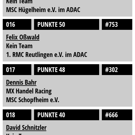
Kein Team
MSC Hügelheim e.V. im ADAC
016
PUNKTE 50
#753
Felix Oßwald
Kein Team
1. RMC Reutlingen e.V. im ADAC
017
PUNKTE 48
#302
Dennis Bahr
MX Handel Racing
MSC Schopfheim e.V.
018
PUNKTE 40
#666
David Schnitzler