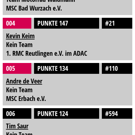
MSC Bad Wurzach e.V.
004
PUNKTE 147
#21
Kevin Keim
Kein Team
1. RMC Reutlingen e.V. im ADAC
005
PUNKTE 134
#110
Andre de Veer
Kein Team
MSC Erbach e.V.
006
PUNKTE 124
#594
Tim Saur
Kein Team