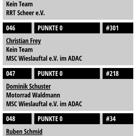
Kein Team
RRT Scheer e.V.
046
PUNKTE 0
#301
Christian Frey
Kein Team
MSC Wieslauftal e.V. im ADAC
047
PUNKTE 0
#218
Dominik Schuster
Motorrad Waldmann
MSC Wieslauftal e.V. im ADAC
048
PUNKTE 0
#34
Ruben Schmid