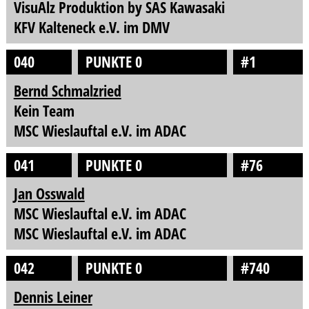
VisuAlz Produktion by SAS Kawasaki
KFV Kalteneck e.V. im DMV
040
PUNKTE 0
#1
Bernd Schmalzried
Kein Team
MSC Wieslauftal e.V. im ADAC
041
PUNKTE 0
#76
Jan Osswald
MSC Wieslauftal e.V. im ADAC
MSC Wieslauftal e.V. im ADAC
042
PUNKTE 0
#740
Dennis Leiner