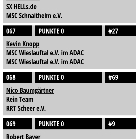
SX HELLs.de
MSC Schnaitheim e.V.
067
PUNKTE 0
#27
Kevin Knopp
MSC Wieslauftal e.V. im ADAC
MSC Wieslauftal e.V. im ADAC
068
PUNKTE 0
#69
Nico Baumgärtner
Kein Team
RRT Scheer e.V.
069
PUNKTE 0
#9
Robert Bayer