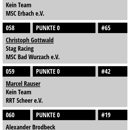
Kein Team
MSC Erbach e.V.
058
PUNKTE 0
#65
Christoph Gottwald
Stag Racing
MSC Bad Wurzach e.V.
059
PUNKTE 0
#42
Marcel Rauser
Kein Team
RRT Scheer e.V.
060
PUNKTE 0
#19
Alexander Brodbeck