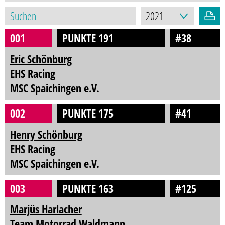
001
PUNKTE 191
#38
Eric Schönburg
EHS Racing
MSC Spaichingen e.V.
002
PUNKTE 175
#41
Henry Schönburg
EHS Racing
MSC Spaichingen e.V.
003
PUNKTE 163
#125
Marjüs Harlacher
Team Motorrad Waldmann