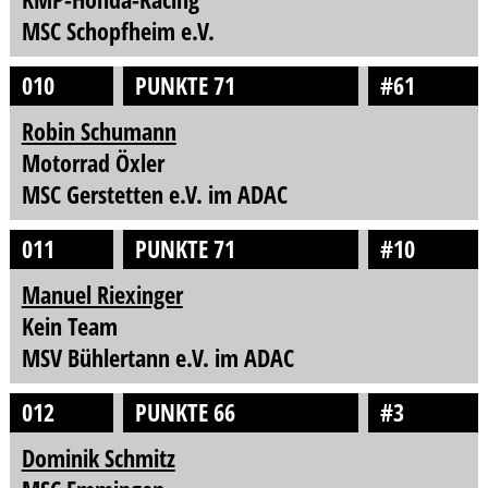
MSC Schopfheim e.V.
010
PUNKTE 71
#61
Robin Schumann
Motorrad Öxler
MSC Gerstetten e.V. im ADAC
011
PUNKTE 71
#10
Manuel Riexinger
Kein Team
MSV Bühlertann e.V. im ADAC
012
PUNKTE 66
#3
Dominik Schmitz