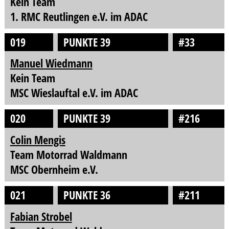
Kein Team
1. RMC Reutlingen e.V. im ADAC
019
PUNKTE 39
#33
Manuel Wiedmann
Kein Team
MSC Wieslauftal e.V. im ADAC
020
PUNKTE 39
#216
Colin Mengis
Team Motorrad Waldmann
MSC Obernheim e.V.
021
PUNKTE 36
#211
Fabian Strobel