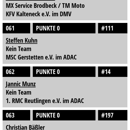
MX Service Brodbeck / TM Moto
KFV Kalteneck e.V. im DMV
061
PUNKTE 0
#111
Steffen Kuhn
Kein Team
MSC Gerstetten e.V. im ADAC
062
PUNKTE 0
#14
Jannic Munz
Kein Team
1. RMC Reutlingen e.V. im ADAC
063
PUNKTE 0
#197
Christian Bäßler