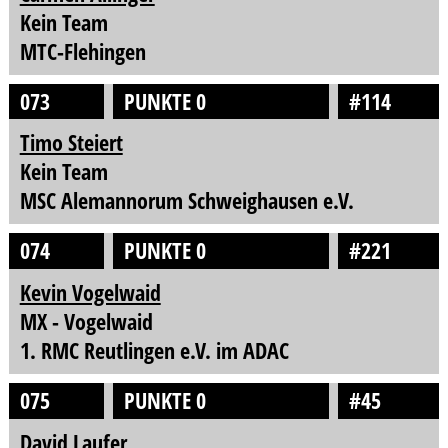
Kein Team
MTC-Flehingen
073
PUNKTE 0
#114
Timo Steiert
Kein Team
MSC Alemannorum Schweighausen e.V.
074
PUNKTE 0
#221
Kevin Vogelwaid
MX - Vogelwaid
1. RMC Reutlingen e.V. im ADAC
075
PUNKTE 0
#45
David Laufer