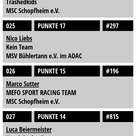
Trashedkids
MSC Schopfheim e.V.
025
PUNKTE 17
#297
Nico Liebs
Kein Team
MSV Bühlertann e.V. im ADAC
026
PUNKTE 15
#196
Marco Sutter
MEFO SPORT RACING TEAM
MSC Schopfheim e.V.
027
PUNKTE 14
#815
Luca Beiermeister