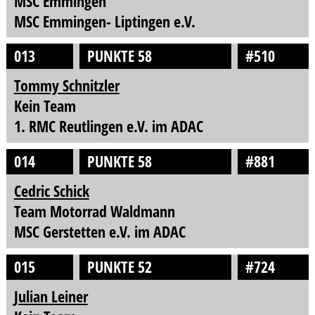
MSC Emmingen
MSC Emmingen- Liptingen e.V.
013
PUNKTE 58
#510
Tommy Schnitzler
Kein Team
1. RMC Reutlingen e.V. im ADAC
014
PUNKTE 58
#881
Cedric Schick
Team Motorrad Waldmann
MSC Gerstetten e.V. im ADAC
015
PUNKTE 52
#724
Julian Leiner