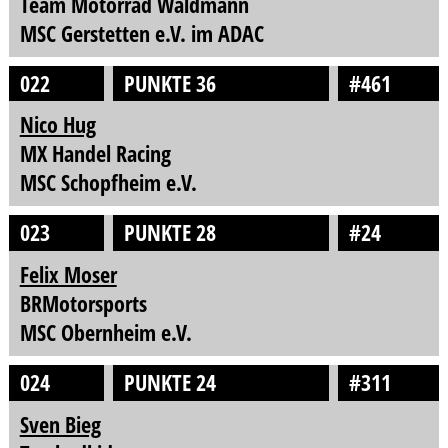
Team Motorrad Waldmann
MSC Gerstetten e.V. im ADAC
022
PUNKTE 36
#461
Nico Hug
MX Handel Racing
MSC Schopfheim e.V.
023
PUNKTE 28
#24
Felix Moser
BRMotorsports
MSC Obernheim e.V.
024
PUNKTE 24
#311
Sven Bieg