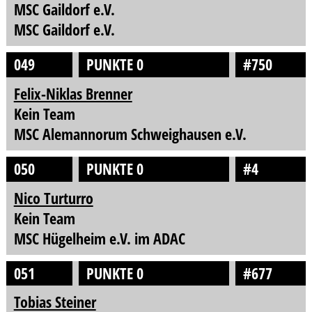
MSC Gaildorf e.V.
MSC Gaildorf e.V.
049
PUNKTE 0
#750
Felix-Niklas Brenner
Kein Team
MSC Alemannorum Schweighausen e.V.
050
PUNKTE 0
#4
Nico Turturro
Kein Team
MSC Hügelheim e.V. im ADAC
051
PUNKTE 0
#677
Tobias Steiner