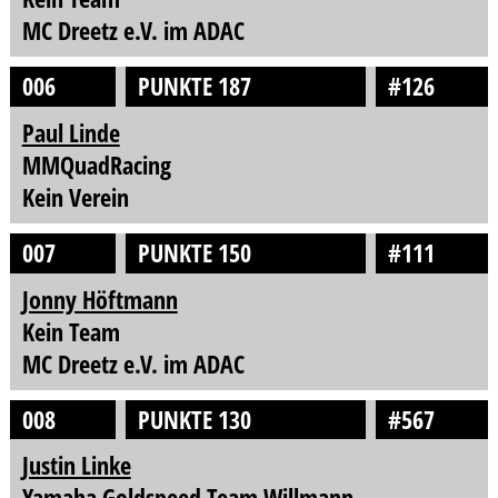
MC Dreetz e.V. im ADAC
006
PUNKTE 187
#126
Paul Linde
MMQuadRacing
Kein Verein
007
PUNKTE 150
#111
Jonny Höftmann
Kein Team
MC Dreetz e.V. im ADAC
008
PUNKTE 130
#567
Justin Linke
Yamaha Goldspeed Team Willmann