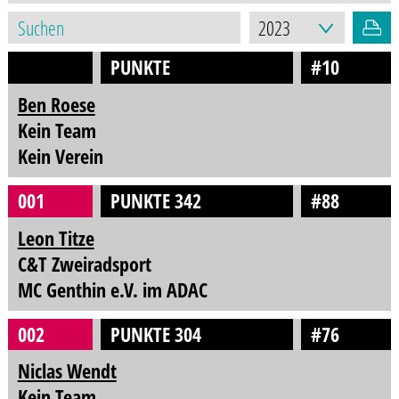
PUNKTE
#10
Ben Roese
Kein Team
Kein Verein
001
PUNKTE 342
#88
Leon Titze
C&T Zweiradsport
MC Genthin e.V. im ADAC
002
PUNKTE 304
#76
Niclas Wendt
Kein Team