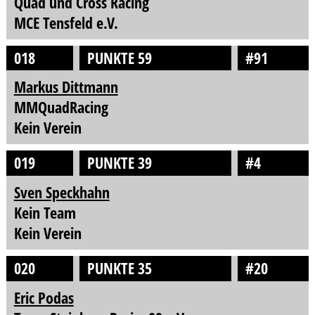
Quad und Cross Racing
MCE Tensfeld e.V.
018
PUNKTE 59
#91
Markus Dittmann
MMQuadRacing
Kein Verein
019
PUNKTE 39
#4
Sven Speckhahn
Kein Team
Kein Verein
020
PUNKTE 35
#20
Eric Podas