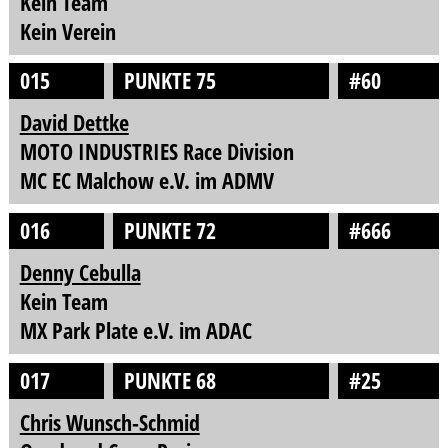
Kein Team
Kein Verein
015
PUNKTE 75
#60
David Dettke
MOTO INDUSTRIES Race Division
MC EC Malchow e.V. im ADMV
016
PUNKTE 72
#666
Denny Cebulla
Kein Team
MX Park Plate e.V. im ADAC
017
PUNKTE 68
#25
Chris Wunsch-Schmid