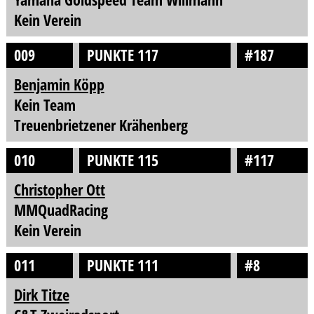
Kein Verein
009
PUNKTE 117
#187
Benjamin Köpp
Kein Team
Treuenbrietzener Krähenberg
010
PUNKTE 115
#117
Christopher Ott
MMQuadRacing
Kein Verein
011
PUNKTE 111
#8
Dirk Titze