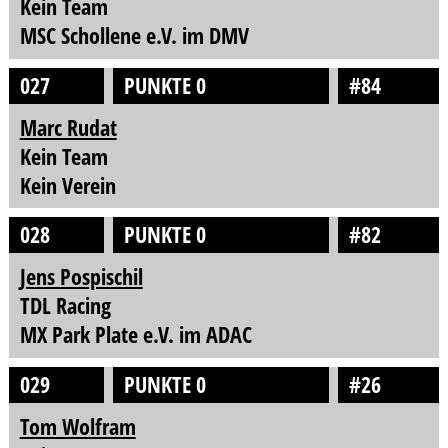
Kein Team
MSC Schollene e.V. im DMV
027
PUNKTE 0
#84
Marc Rudat
Kein Team
Kein Verein
028
PUNKTE 0
#82
Jens Pospischil
TDL Racing
MX Park Plate e.V. im ADAC
029
PUNKTE 0
#26
Tom Wolfram