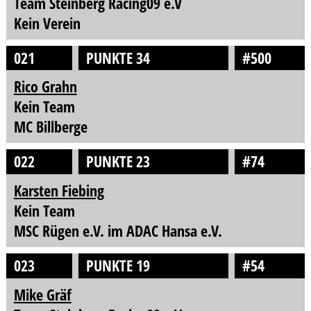
Team Steinberg Racing09 e.V
Kein Verein
021
PUNKTE 34
#500
Rico Grahn
Kein Team
MC Billberge
022
PUNKTE 23
#74
Karsten Fiebing
Kein Team
MSC Rügen e.V. im ADAC Hansa e.V.
023
PUNKTE 19
#54
Mike Gräf