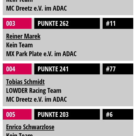
MC Dreetz e.V. im ADAC
003
PUNKTE 262
#11
Reiner Marek
Kein Team
MX Park Plate e.V. im ADAC
004
PUNKTE 241
#77
Tobias Schmidt
LOWDER Racing Team
MC Dreetz e.V. im ADAC
005
PUNKTE 203
#6
Enrico Schwarzlose
Kein Team