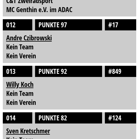
C&T Zweiradsport
MC Genthin e.V. im ADAC
012
PUNKTE 97
#17
Andre Czibrowski
Kein Team
Kein Verein
013
PUNKTE 92
#849
Willy Koch
Kein Team
Kein Verein
014
PUNKTE 82
#124
Sven Kretschmer