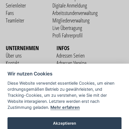
Serienleiter
Digitale Anmeldung
Fans
Arbeitsstundenverwaltung
Teamleiter
Mitgliederverwaltung
Live Übertragung
Profi Fahrerprofil
UNTERNEHMEN
INFOS
Über uns
Adressen Serien
Kontakt
Adressen Vereine
Nutzungsbedingungen
Adressen Teams
Wir nutzen Cookies
Datenschutzerklärung
Streckenverzeichnis
Diese Website verwendet essentielle Cookies, um einen
Impressum
ordnungsgemäßen Betrieb zu gewährleisten, und
COMMUNITY
Tracking-Cookies, um zu verstehen, wie Sie mit der
Website interagieren. Letztere werden erst nach
Zustimmung geladen.
Mehr erfahren
TV
Akzeptieren