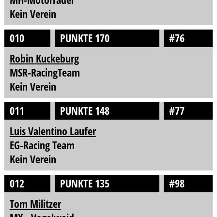
Kein Verein
010
PUNKTE 170
#76
Robin Kuckeburg
MSR-RacingTeam
Kein Verein
011
PUNKTE 148
#77
Luis Valentino Laufer
EG-Racing Team
Kein Verein
012
PUNKTE 135
#98
Tom Militzer