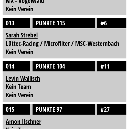
MX - Vogelwaid
Kein Verein
013
PUNKTE 115
#6
Sarah Strebel
Lüttec-Racing / Microfilter / MSC-Westernbach
Kein Verein
014
PUNKTE 104
#11
Levin Wallisch
Kein Team
Kein Verein
015
PUNKTE 97
#27
Amon Ilschner