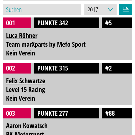
001
PUNKTE 342
#5
Luca Röhner
Team marXparts by Mefo Sport
Kein Verein
002
PUNKTE 315
#2
Felix Schwartze
Level 15 Racing
Kein Verein
003
PUNKTE 277
#88
Aaron Kowatsch
PK-Motorsport