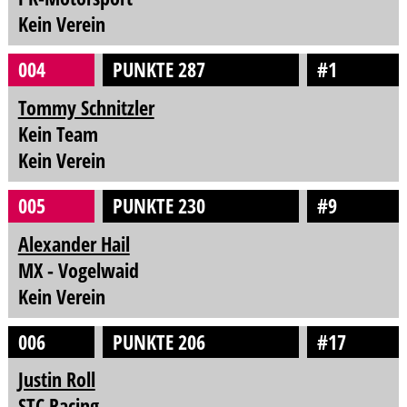
Kein Verein
004
PUNKTE 287
#1
Tommy Schnitzler
Kein Team
Kein Verein
005
PUNKTE 230
#9
Alexander Hail
MX - Vogelwaid
Kein Verein
006
PUNKTE 206
#17
Justin Roll
STC Racing