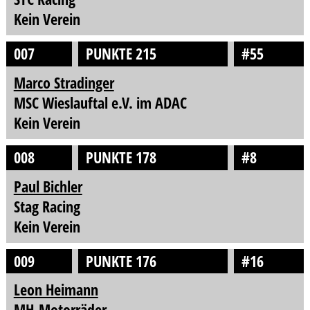
Kein Verein
007
PUNKTE 215
#55
Marco Stradinger
MSC Wieslauftal e.V. im ADAC
Kein Verein
008
PUNKTE 178
#8
Paul Bichler
Stag Racing
Kein Verein
009
PUNKTE 176
#16
Leon Heimann
MH-Motorräder