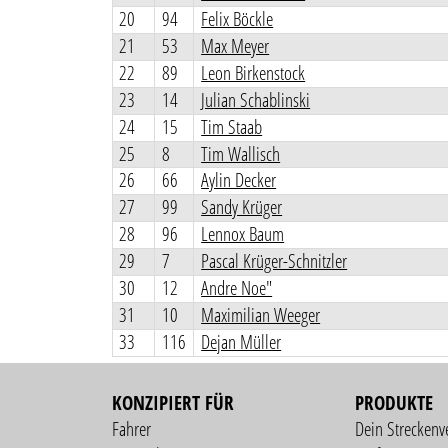
20
94
Felix Böckle
21
53
Max Meyer
22
89
Leon Birkenstock
23
14
Julian Schablinski
24
15
Tim Staab
25
8
Tim Wallisch
26
66
Aylin Decker
27
99
Sandy Krüger
28
96
Lennox Baum
29
7
Pascal Krüger-Schnitzler
30
12
Andre Noe"
31
10
Maximilian Weeger
33
116
Dejan Müller
KONZIPIERT FÜR
PRODUKTE
Fahrer
Dein Streckenv