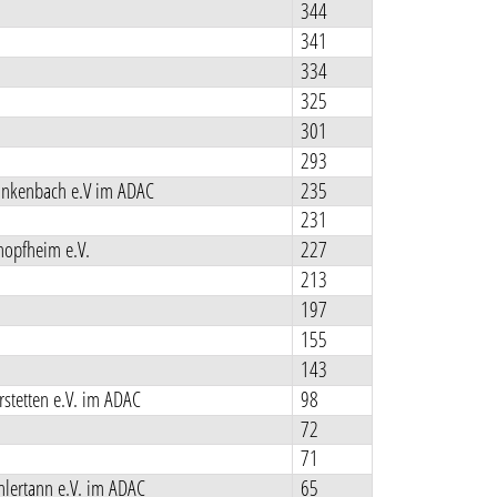
344
341
334
325
301
293
nkenbach e.V im ADAC
235
231
opfheim e.V.
227
213
197
155
143
stetten e.V. im ADAC
98
72
71
lertann e.V. im ADAC
65