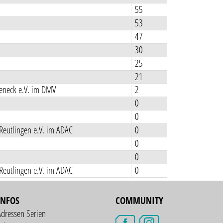
55
53
47
30
25
21
teneck e.V. im DMV
2
0
0
Reutlingen e.V. im ADAC
0
0
0
Reutlingen e.V. im ADAC
0
INFOS
COMMUNITY
Adressen Serien