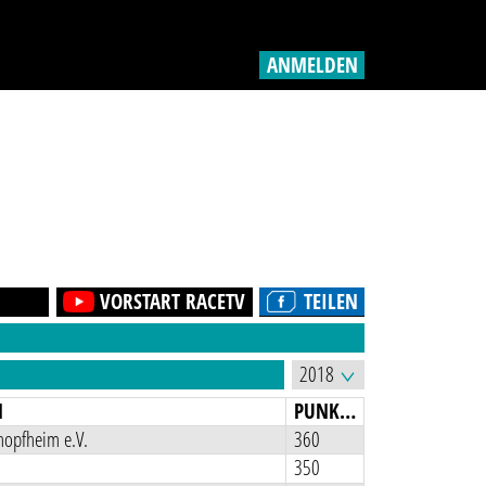
ANMELDEN
VORSTART RACETV
TEILEN
N
PUNKTE
opfheim e.V.
360
350