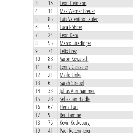
3
16
Leon Heimann
4
11
Max Werner Breuer
5
85
Luis Valentino Laufer
6
5
Luca Röhner
7
24
Leon Denz
8
55
Marco Stradinger
9
71
Felix Frey
10
88
Aaron Kowatsch
11
61
Lenny Geisseler
12
21
Mailo Linke
13
6
Sarah Strebel
14
33
Julius Aurnhammer
15
28
Sebastian Haidle
16
67
Elena Turi
17
9
Ben Tamme
18
76
Kevin Kuckeburg
19
41
Paul Rettenmeier