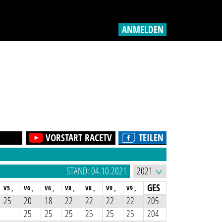
ANMELDEN
VORSTART RACETV
TEILEN
STAND: 04.10.2021
GES
V5
V6
V6
V8
V8
V9
V9
2
1
2
1
2
1
2
25
20
18
22
22
22
22
205
25
25
25
25
25
25
204