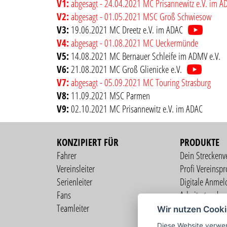
V1:
abgesagt - 24.04.2021 MC Prisannewitz e.V. im A
V2:
abgesagt - 01.05.2021 MSC Groß Schwiesow
V3:
19.06.2021 MC Dreetz e.V. im ADAC
V4:
abgesagt - 01.08.2021 MC Ueckermünde
V5:
14.08.2021 MC Bernauer Schleife im ADMV e.V.
V6:
21.08.2021 MC Groß Glienicke e.V.
V7:
abgesagt - 05.09.2021 MC Touring Strasburg
V8:
11.09.2021 MSC Parmen
V9:
02.10.2021 MC Prisannewitz e.V. im ADAC
KONZIPIERT FÜR
PRODUKTE
Fahrer
Dein Streckenv
Vereinsleiter
Profi Vereinspro
Serienleiter
Digitale Anmel
Fans
Arbeitsstunden
Teamleiter
Mitgliederverw
Wir nutzen Cook
Live Übertragu
Diese Website verwen