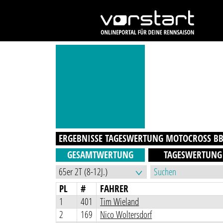
ERGEBNISSE TAGESWERTUNG
MOTOCROSS BB 
GESAMTWERTUNG
TAGESWERTUNG
PL
#
FAHRER
1
401
Tim Wieland
2
169
Nico Woltersdorf