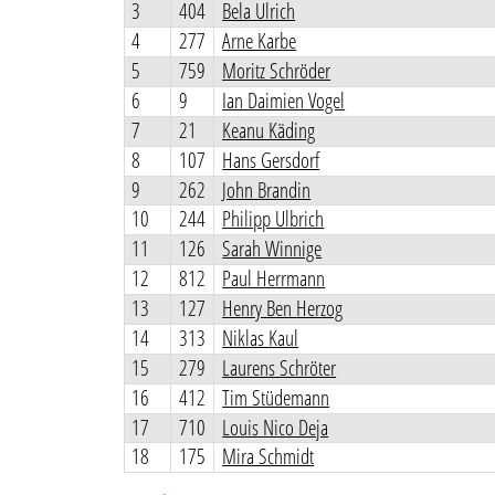
3
404
Bela Ulrich
4
277
Arne Karbe
5
759
Moritz Schröder
6
9
Ian Daimien Vogel
7
21
Keanu Käding
8
107
Hans Gersdorf
9
262
John Brandin
10
244
Philipp Ulbrich
11
126
Sarah Winnige
12
812
Paul Herrmann
13
127
Henry Ben Herzog
14
313
Niklas Kaul
15
279
Laurens Schröter
16
412
Tim Stüdemann
17
710
Louis Nico Deja
18
175
Mira Schmidt