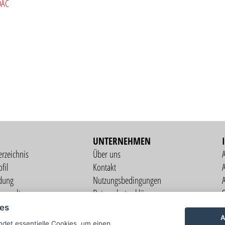
DAC
UNTERNEHMEN
erzeichnis
Über uns
fil
Kontakt
A
dung
Nutzungsbedingungen
verwaltung
Datenschutzerklärung
S
altung
Impressum
ies
ng
A
det essentielle Cookies, um einen