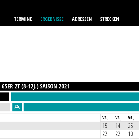
TERMINE
ERGEBNISSE
ADRESSEN
STRECKEN
65ER 2T (8-12J.)
SAISON
2021
V3
V3
V5
1
2
1
15
14
25
22
22
10