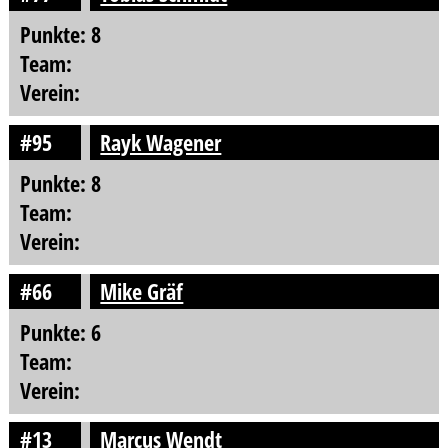
Punkte: 8
Team:
Verein:
#95
Rayk Wagener
Punkte: 8
Team:
Verein:
#66
Mike Gräf
Punkte: 6
Team:
Verein:
#13
Marcus Wendt