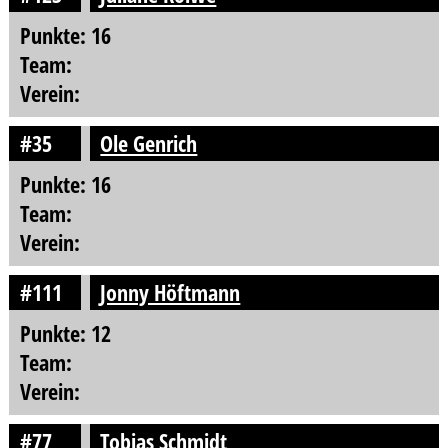
Punkte: 16
Team:
Verein:
#35
Ole Genrich
Punkte: 16
Team:
Verein:
#111
Jonny Höftmann
Punkte: 12
Team:
Verein:
#77
Tobias Schmidt