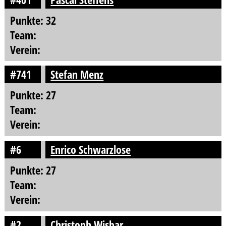
Punkte: 32
Team:
Verein:
#741
Stefan Menz
Punkte: 27
Team:
Verein:
#6
Enrico Schwarzlose
Punkte: 27
Team:
Verein:
#2
Christoph Wisbar