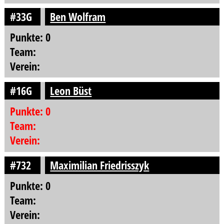
#33G
Ben Wolfram
Punkte: 0
Team:
Verein:
#16G
Leon Büst
Punkte: 0
Team:
Verein:
#732
Maximilian Friedrisszyk
Punkte: 0
Team:
Verein: