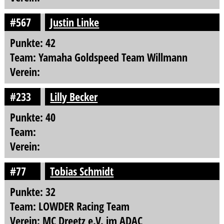
#567
Justin Linke
Punkte: 42
Team: Yamaha Goldspeed Team Willmann
Verein:
#233
Lilly Becker
Punkte: 40
Team:
Verein:
#77
Tobias Schmidt
Punkte: 32
Team: LOWDER Racing Team
Verein: MC Dreetz e.V. im ADAC