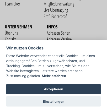
Teamleiter
Mitgliederverwaltung
Live Übertragung
Profi Fahrerprofil
UNTERNEHMEN
INFOS
Über uns
Adressen Serien
Kontakt
Adressen Vereine
Nutzungsbedingungen
Adressen Teams
Wir nutzen Cookies
Datenschutzerklärung
Streckenverzeichnis
Diese Website verwendet essentielle Cookies, um einen
Impressum
ordnungsgemäßen Betrieb zu gewährleisten, und
COMMUNITY
Tracking-Cookies, um zu verstehen, wie Sie mit der
Website interagieren. Letztere werden erst nach
Zustimmung geladen.
Mehr erfahren
TV
Akzeptieren
Einstellungen
Copyright © 2026 vorstart GbR