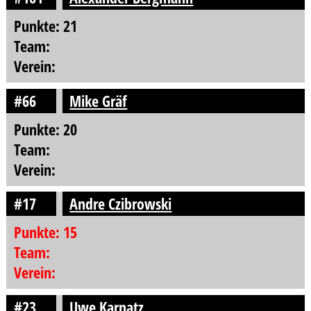
Punkte: 21
Team:
Verein:
#66
Mike Gräf
Punkte: 20
Team:
Verein:
#17
Andre Czibrowski
Punkte: 15
Team:
Verein:
#23
Uwe Karnatz