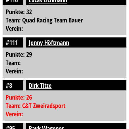
Punkte: 32
Team: Quad Racing Team Bauer
Verein:
#111
Jonny Höftmann
Punkte: 29
Team:
Verein:
#8
Dirk Titze
Punkte: 26
Team: C&T Zweiradsport
Verein:
#95
Rayk Wagener