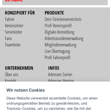
KONZIPIERT FÜR
PRODUKTE
Fahrer
Dein Streckenverzeichnis
Vereinsleiter
Profi Vereinsprofil
Serienleiter
Digitale Anmeldung
Fans
Arbeitsstundenverwaltung
Teamleiter
Mitgliederverwaltung
Live Übertragung
Profi Fahrerprofil
UNTERNEHMEN
INFOS
Über uns
Adressen Serien
Kontakt
Adressen Vereine
Nutzungsbedingungen
Adressen Teams
Wir nutzen Cookies
Datenschutzerklärung
Streckenverzeichnis
Diese Website verwendet essentielle Cookies, um einen
Impressum
ordnungsgemäßen Betrieb zu gewährleisten, und
COMMUNITY
Tracking-Cookies, um zu verstehen, wie Sie mit der