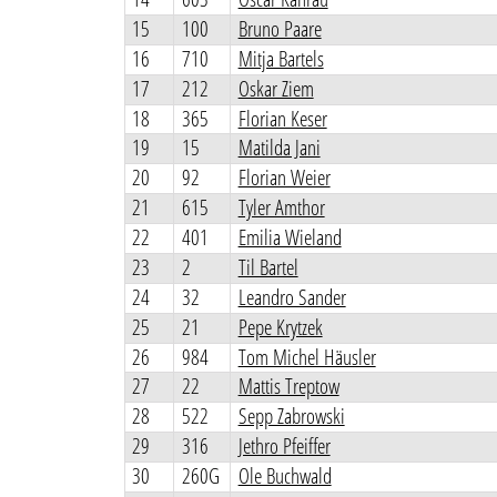
15
100
Bruno Paare
16
710
Mitja Bartels
17
212
Oskar Ziem
18
365
Florian Keser
19
15
Matilda Jani
20
92
Florian Weier
21
615
Tyler Amthor
22
401
Emilia Wieland
23
2
Til Bartel
24
32
Leandro Sander
25
21
Pepe Krytzek
26
984
Tom Michel Häusler
27
22
Mattis Treptow
28
522
Sepp Zabrowski
29
316
Jethro Pfeiffer
30
260G
Ole Buchwald