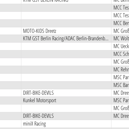
MCC Tess
MCC Tess
MCC Ben
MOTO-KIDS Dreetz
MC Groß 
KTM GST Berlin Racing/ADAC Berlin-Brandenburg e.V.
MC Wolt
MC Uec
MC Groß 
MC Reh
MSC Pa
MSC Bart
DIRT-BIKE-DEVILS
MC Dreet
Kunkel Motorsport
MSC Pa
MC Groß 
DIRT-BIKE-DEVILS
MC Dreet
miniX Racing