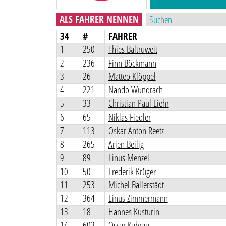
ALS FAHRER NENNEN
34
#
FAHRER
1
250
Thies Baltruweit
2
236
Finn Böckmann
3
26
Matteo Klöppel
4
221
Nando Wundrach
5
33
Christian Paul Liehr
6
65
Niklas Fiedler
7
113
Oskar Anton Reetz
8
265
Arjen Beilig
9
89
Linus Menzel
10
50
Frederik Krüger
11
253
Michel Ballerstädt
12
364
Linus Zimmermann
13
18
Hannes Kusturin
14
603
Oscar Kahrau