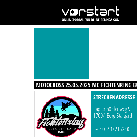
MOTOCROSS 25.05.2025 MC FICHTENRING 
STRECKENADRESSE
Papiermühlenweg 9E
17094 Burg Stargard
Tel.: 01637215240