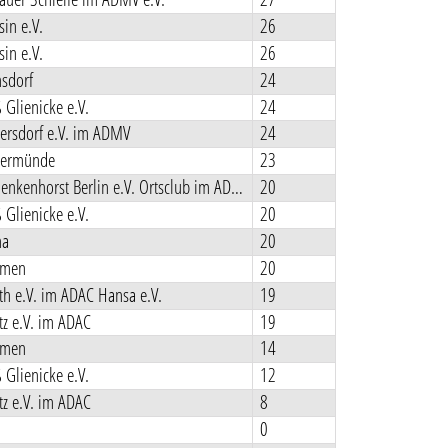
in e.V.
26
in e.V.
26
sdorf
24
Glienicke e.V.
24
ersdorf e.V. im ADMV
24
kermünde
23
MCC Schenkenhorst Berlin e.V. Ortsclub im ADAC
20
Glienicke e.V.
20
na
20
rmen
20
h e.V. im ADAC Hansa e.V.
19
z e.V. im ADAC
19
rmen
14
Glienicke e.V.
12
z e.V. im ADAC
8
0