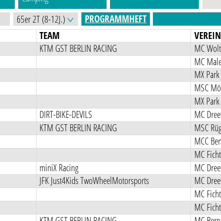
PROGRAMMHEFT
TEAM
VEREI
KTM GST BERLIN RACING
MC Wolt
MC Male
MX Park 
MSC Möl
MX Park 
DIRT-BIKE-DEVILS
MC Dreet
KTM GST BERLIN RACING
MSC Rüg
MCC Ben
MC Ficht
miniX Racing
MC Dreet
JFK Just4Kids TwoWheelMotorsports
MC Dreet
MC Ficht
MC Ficht
KTM GST BERLIN RACING
MC Berna