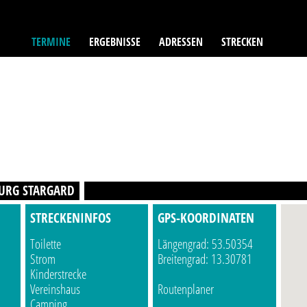
TERMINE
ERGEBNISSE
ADRESSEN
STRECKEN
BURG STARGARD
STRECKENINFOS
GPS-KOORDINATEN
Toilette
Längengrad: 53.50354
Strom
Breitengrad: 13.30781
Kinderstrecke
Vereinshaus
Routenplaner
Camping