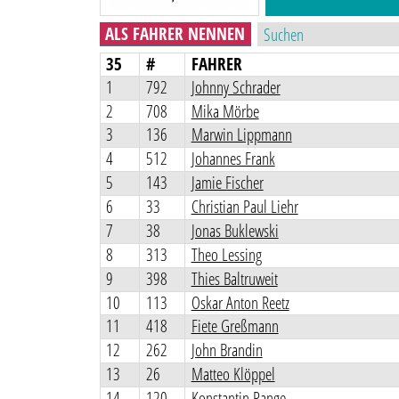
ALS FAHRER NENNEN
35
#
FAHRER
1
792
Johnny Schrader
2
708
Mika Mörbe
3
136
Marwin Lippmann
4
512
Johannes Frank
5
143
Jamie Fischer
6
33
Christian Paul Liehr
7
38
Jonas Buklewski
8
313
Theo Lessing
9
398
Thies Baltruweit
10
113
Oskar Anton Reetz
11
418
Fiete Greßmann
12
262
John Brandin
13
26
Matteo Klöppel
14
120
Konstantin Range