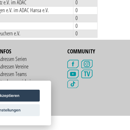
z e.V. im ADAC
0
en e.V. im ADAC Hansa e.V.
0
0
0
uchern e.V.
0
INFOS
COMMUNITY
Adressen Serien
dressen Vereine
TV
Adressen Teams
treckenverzeichnis
kzeptieren
nstellungen