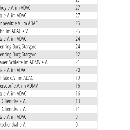
bog e.V. im ADAC
27
z e.V. im ADAC
27
nnewitz e.V. im ADAC
25
hn im ADAC e.V.
25
z e.V. im ADAC
24
enring Burg Stargard
24
enring Burg Stargard
22
uer Schleife im ADMV e.V.
21
z e.V. im ADAC
20
Plate e.V. im ADAC
19
ersdorf e.V. im ADMV
16
z e.V. im ADAC
16
Glienicke e.V.
13
Glienicke e.V.
11
z e.V. im ADAC
9
schenthal e.V.
0