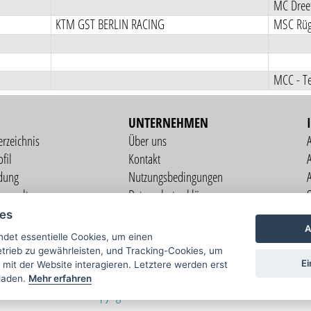
MC Dreet
KTM GST BERLIN RACING
MSC Rüg
MCC - Te
UNTERNEHMEN
erzeichnis
Über uns
fil
Kontakt
A
dung
Nutzungsbedingungen
verwaltung
Datenschutzerklärung
S
altung
Impressum
ies
ng
A
det essentielle Cookies, um einen
il
rieb zu gewährleisten, und Tracking-Cookies, um
Ei
 mit der Website interagieren. Letztere werden erst
laden.
Mehr erfahren
Copyright © 2026 vorstart GbR