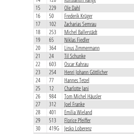
15
229
Ole Dahl
16
50
Frederik Krüger
17
102
Zacharias Semrau
18
253
Michel Ballerstädt
19
65
Niklas Fiedler
20
364
Linus Zimmermann
21
24
Til Schunke
22
603
Oscar Kahrau
23
254
Henri Johann Göttlicher
24
77
Hannes Tetzel
25
12
Charlotte Jani
26
984
Tom Michel Häusler
27
312
Joel Franke
28
401
Emilia Wieland
29
513
Florice Pfeiffer
30
419G
Jesko Loberenz