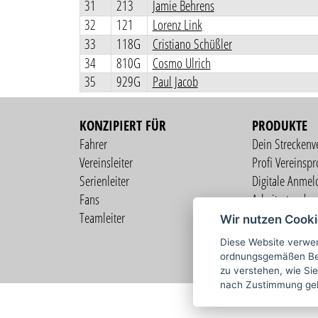
31
213
Jamie Behrens
32
121
Lorenz Link
33
118G
Cristiano Schüßler
34
810G
Cosmo Ulrich
35
929G
Paul Jacob
KONZIPIERT FÜR
PRODUKTE
Fahrer
Dein Streckenv
Vereinsleiter
Profi Vereinspro
Serienleiter
Digitale Anmel
Fans
Arbeitsstunden
Teamleiter
Mitgliederverw
Wir nutzen Cook
Live Übertragu
Diese Website verwen
Profi Fahrerprof
ordnungsgemäßen Bet
zu verstehen, wie Sie
nach Zustimmung ge