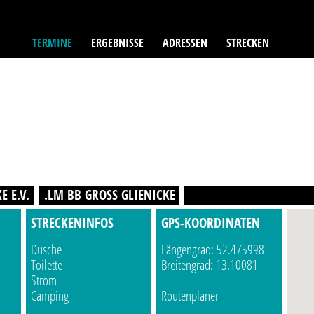
TERMINE
ERGEBNISSE
ADRESSEN
STRECKEN
E E.V.
.LM BB GROSS GLIENICKE
STRECKENINFOS
GPS-KOORDINATEN
Dusche
Längengrad: 52.475998
Toilette
Breitengrad: 13.10081
Strom
Camping
Routenplaner