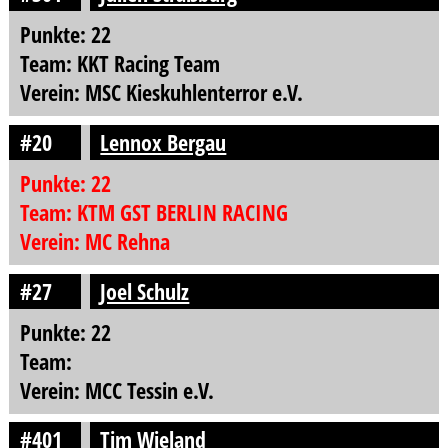
Punkte: 22
Team: KKT Racing Team
Verein: MSC Kieskuhlenterror e.V.
#20
Lennox Bergau
Punkte: 22
Team: KTM GST BERLIN RACING
Verein: MC Rehna
#27
Joel Schulz
Punkte: 22
Team:
Verein: MCC Tessin e.V.
#401
Tim Wieland