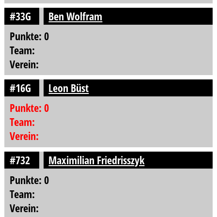
#33G
Ben Wolfram
Punkte: 0
Team:
Verein:
#16G
Leon Büst
Punkte: 0
Team:
Verein:
#732
Maximilian Friedrisszyk
Punkte: 0
Team:
Verein: