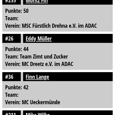
#255
Moritz Firl
Punkte: 50
Team:
Verein: MSC Fürstlich Drehna e.V. im ADAC
#26
Eddy Müller
Punkte: 44
Team: Team Zimt und Zucker
Verein: MC Dreetz e.V. im ADAC
#36
Finn Lange
Punkte: 42
Team:
Verein: MC Ueckermünde
#211
Mika Wilke