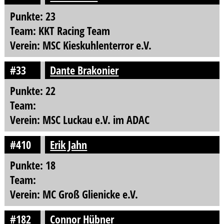
Punkte: 23
Team: KKT Racing Team
Verein: MSC Kieskuhlenterror e.V.
#33
Dante Brakonier
Punkte: 22
Team:
Verein: MSC Luckau e.V. im ADAC
#410
Erik Jahn
Punkte: 18
Team:
Verein: MC Groß Glienicke e.V.
#182
Connor Hübner