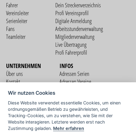
Fahrer
Dein Streckenverzeichnis
Vereinsleiter
Profi Vereinsprofil
Serienleiter
Digitale Anmeldung
Fans
Arbeitsstundenverwaltung
Teamleiter
Mitgliederverwaltung
Live Übertragung
Profi Fahrerprofil
UNTERNEHMEN
INFOS
Über uns
Adressen Serien
Kontakt
Adressen Vereine
Nutzungsbedingungen
Adressen Teams
Wir nutzen Cookies
Datenschutzerklärung
Streckenverzeichnis
Diese Website verwendet essentielle Cookies, um einen
Impressum
ordnungsgemäßen Betrieb zu gewährleisten, und
COMMUNITY
Tracking-Cookies, um zu verstehen, wie Sie mit der
Website interagieren. Letztere werden erst nach
Zustimmung geladen.
Mehr erfahren
TV