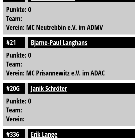
Punkte: 0
Team:
Verein: MC Neutrebbin e.V. im ADMV
#21
Bjarne-Paul Langhans
Punkte: 0
Team:
Verein: MC Prisannewitz e.V. im ADAC
#20G
Janik Schröter
Punkte: 0
Team:
Verein:
#336
Erik Lange