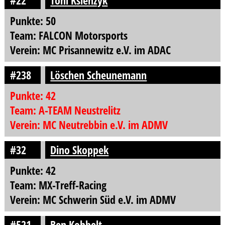
#22
Toni Ksienzyk
Punkte: 50
Team: FALCON Motorsports
Verein: MC Prisannewitz e.V. im ADAC
#238
Löschen Scheunemann
Punkte: 42
Team: A-TEAM Neustrelitz
Verein: MC Neutrebbin e.V. im ADMV
#32
Dino Skoppek
Punkte: 42
Team: MX-Treff-Racing
Verein: MC Schwerin Süd e.V. im ADMV
#521
Ben Kobbelt