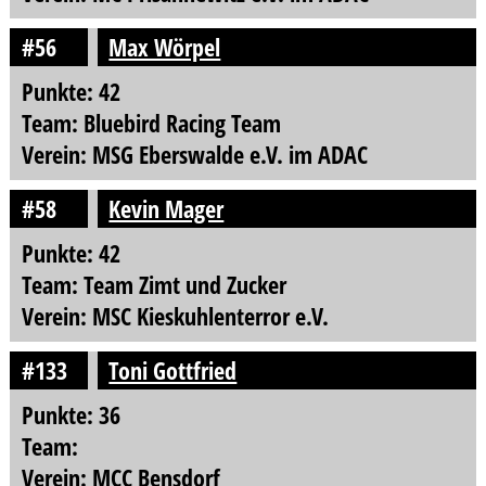
#56
Max Wörpel
Punkte: 42
Team: Bluebird Racing Team
Verein: MSG Eberswalde e.V. im ADAC
#58
Kevin Mager
Punkte: 42
Team: Team Zimt und Zucker
Verein: MSC Kieskuhlenterror e.V.
#133
Toni Gottfried
Punkte: 36
Team:
Verein: MCC Bensdorf