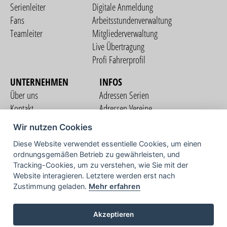
Serienleiter
Digitale Anmeldung
Fans
Arbeitsstundenverwaltung
Teamleiter
Mitgliederverwaltung
Live Übertragung
Profi Fahrerprofil
UNTERNEHMEN
INFOS
Über uns
Adressen Serien
Kontakt
Adressen Vereine
Nutzungsbedingungen
Adressen Teams
Wir nutzen Cookies
Datenschutzerklärung
Streckenverzeichnis
Diese Website verwendet essentielle Cookies, um einen
Impressum
ordnungsgemäßen Betrieb zu gewährleisten, und
COMMUNITY
Tracking-Cookies, um zu verstehen, wie Sie mit der
Website interagieren. Letztere werden erst nach
Zustimmung geladen.
Mehr erfahren
TV
Akzeptieren