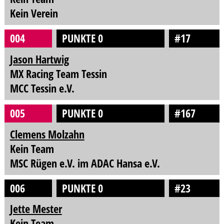
Kein Verein
004
PUNKTE 0
#17
Jason Hartwig
MX Racing Team Tessin
MCC Tessin e.V.
005
PUNKTE 0
#167
Clemens Molzahn
Kein Team
MSC Rügen e.V. im ADAC Hansa e.V.
006
PUNKTE 0
#23
Jette Mester
Kein Team