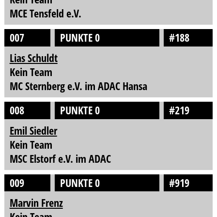
MCE Tensfeld e.V.
007
PUNKTE 0
#188
Lias Schuldt
Kein Team
MC Sternberg e.V. im ADAC Hansa
008
PUNKTE 0
#219
Emil Siedler
Kein Team
MSC Elstorf e.V. im ADAC
009
PUNKTE 0
#919
Marvin Frenz
Kein Team