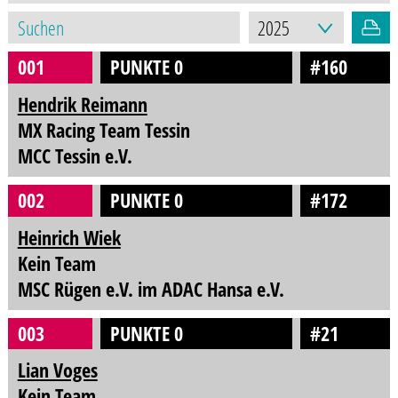
001
PUNKTE 0
#160
Hendrik Reimann
MX Racing Team Tessin
MCC Tessin e.V.
002
PUNKTE 0
#172
Heinrich Wiek
Kein Team
MSC Rügen e.V. im ADAC Hansa e.V.
003
PUNKTE 0
#21
Lian Voges
Kein Team