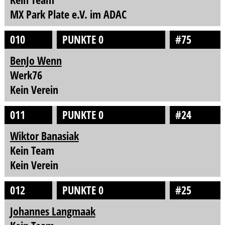
MX Park Plate e.V. im ADAC
010
PUNKTE 0
#75
BenJo Wenn
Werk76
Kein Verein
011
PUNKTE 0
#24
Wiktor Banasiak
Kein Team
Kein Verein
012
PUNKTE 0
#25
Johannes Langmaak