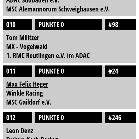
MSC Alemannorum Schweighausen e.V.
010
PUNKTE 0
#98
Tom Militzer
MX - Vogelwaid
1. RMC Reutlingen e.V. im ADAC
011
PUNKTE 0
#24
Max Felix Heger
Winkle Racing
MSC Gaildorf e.V.
012
PUNKTE 0
#246
Leon Denz