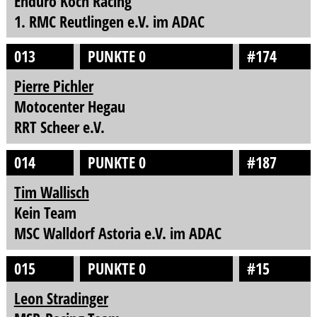
Enduro Koch Racing
1. RMC Reutlingen e.V. im ADAC
013
PUNKTE 0
#174
Pierre Pichler
Motocenter Hegau
RRT Scheer e.V.
014
PUNKTE 0
#187
Tim Wallisch
Kein Team
MSC Walldorf Astoria e.V. im ADAC
015
PUNKTE 0
#15
Leon Stradinger