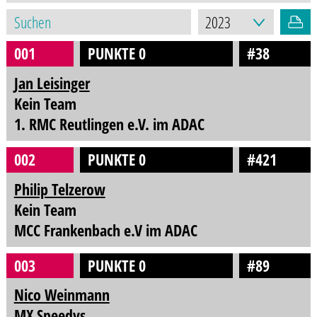
001
PUNKTE 0
#38
Jan Leisinger
Kein Team
1. RMC Reutlingen e.V. im ADAC
002
PUNKTE 0
#421
Philip Telzerow
Kein Team
MCC Frankenbach e.V im ADAC
003
PUNKTE 0
#89
Nico Weinmann
MX Speedys