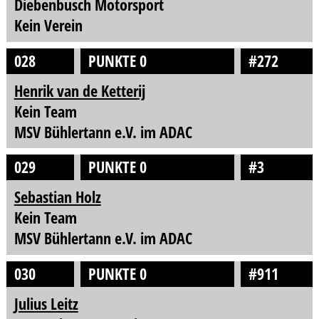
Diebenbusch Motorsport
Kein Verein
028
PUNKTE 0
#272
Henrik van de Ketterij
Kein Team
MSV Bühlertann e.V. im ADAC
029
PUNKTE 0
#3
Sebastian Holz
Kein Team
MSV Bühlertann e.V. im ADAC
030
PUNKTE 0
#911
Julius Leitz