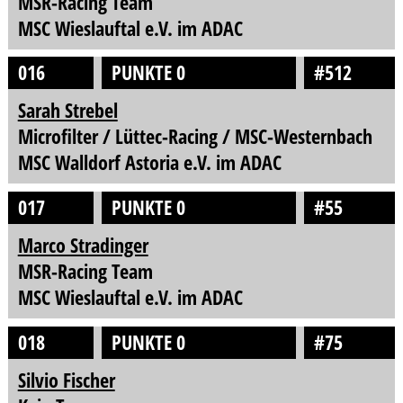
MSR-Racing Team
MSC Wieslauftal e.V. im ADAC
016
PUNKTE 0
#512
Sarah Strebel
Microfilter / Lüttec-Racing / MSC-Westernbach
MSC Walldorf Astoria e.V. im ADAC
017
PUNKTE 0
#55
Marco Stradinger
MSR-Racing Team
MSC Wieslauftal e.V. im ADAC
018
PUNKTE 0
#75
Silvio Fischer