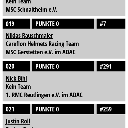
Kein Team
MSC Schnaitheim e.V.
019
PUNKTE 0
#7
Niklas Rauschmaier
Careflon Helmets Racing Team
MSC Gerstetten e.V. im ADAC
020
PUNKTE 0
#291
Nick Bihl
Kein Team
1. RMC Reutlingen e.V. im ADAC
021
PUNKTE 0
#259
Justin Roll