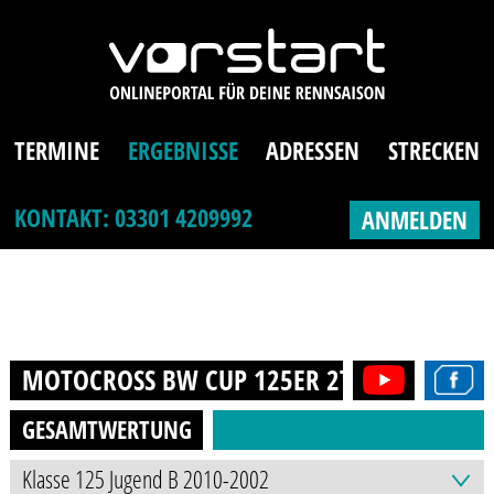
TERMINE
ERGEBNISSE
ADRESSEN
STRECKEN
KONTAKT: 03301 4209992
ANMELDEN
MOTOCROSS BW CUP 125ER 2T (13-21J.)
20
GESAMTWERTUNG