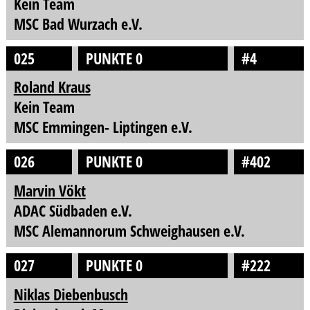
Kein Team
MSC Bad Wurzach e.V.
025
PUNKTE 0
#4
Roland Kraus
Kein Team
MSC Emmingen- Liptingen e.V.
026
PUNKTE 0
#402
Marvin Vökt
ADAC Südbaden e.V.
MSC Alemannorum Schweighausen e.V.
027
PUNKTE 0
#222
Niklas Diebenbusch