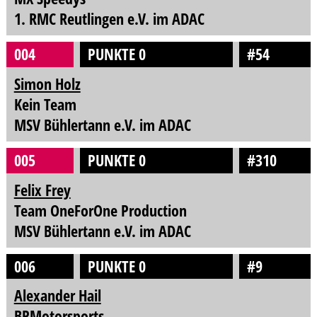
1. RMC Reutlingen e.V. im ADAC
004
PUNKTE 0
#54
Simon Holz
Kein Team
MSV Bühlertann e.V. im ADAC
005
PUNKTE 0
#310
Felix Frey
Team OneForOne Production
MSV Bühlertann e.V. im ADAC
006
PUNKTE 0
#9
Alexander Hail
BRMotorsports