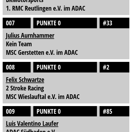
1. RMC Reutlingen e.V. im ADAC
007
PUNKTE 0
#33
Julius Aurnhammer
Kein Team
MSC Gerstetten e.V. im ADAC
008
PUNKTE 0
#2
Felix Schwartze
2 Stroke Racing
MSC Wieslauftal e.V. im ADAC
009
PUNKTE 0
#85
Luis Valentino Laufer
ADAC Südbaden e.V.