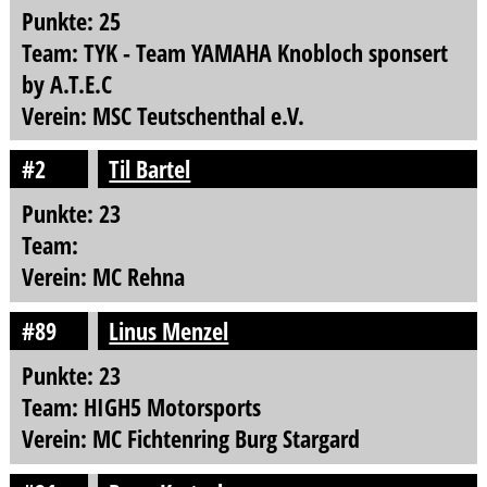
Punkte: 25
Team: TYK - Team YAMAHA Knobloch sponsert
by A.T.E.C
Verein: MSC Teutschenthal e.V.
#2
Til Bartel
Punkte: 23
Team:
Verein: MC Rehna
#89
Linus Menzel
Punkte: 23
Team: HIGH5 Motorsports
Verein: MC Fichtenring Burg Stargard