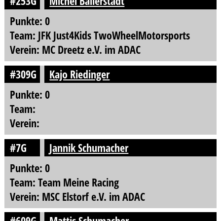
#253G
Michel Ballerstädt
Punkte: 0
Team: JFK Just4Kids TwoWheelMotorsports
Verein: MC Dreetz e.V. im ADAC
#309G
Kajo Riedinger
Punkte: 0
Team:
Verein:
#7G
Jannik Schumacher
Punkte: 0
Team: Team Meine Racing
Verein: MSC Elstorf e.V. im ADAC
#609G
Mattis Schumacher