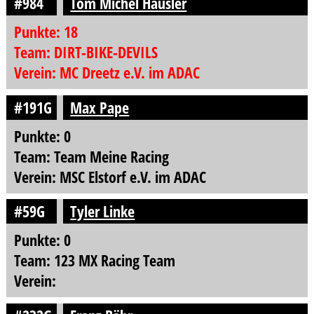
#984
Tom Michel Häusler
Punkte: 18
Team: DIRT-BIKE-DEVILS
Verein: MC Dreetz e.V. im ADAC
#191G
Max Pape
Punkte: 0
Team: Team Meine Racing
Verein: MSC Elstorf e.V. im ADAC
#59G
Tyler Linke
Punkte: 0
Team: 123 MX Racing Team
Verein: