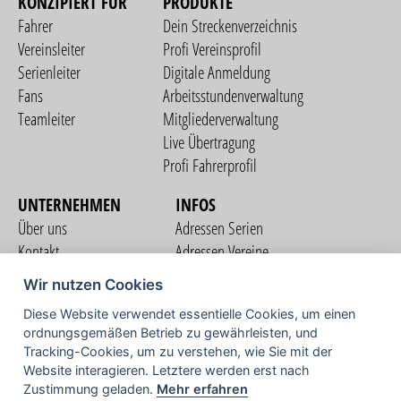
KONZIPIERT FÜR
PRODUKTE
Fahrer
Dein Streckenverzeichnis
Vereinsleiter
Profi Vereinsprofil
Serienleiter
Digitale Anmeldung
Fans
Arbeitsstundenverwaltung
Teamleiter
Mitgliederverwaltung
Live Übertragung
Profi Fahrerprofil
UNTERNEHMEN
INFOS
Über uns
Adressen Serien
Kontakt
Adressen Vereine
Nutzungsbedingungen
Adressen Teams
Wir nutzen Cookies
Datenschutzerklärung
Streckenverzeichnis
Diese Website verwendet essentielle Cookies, um einen
Impressum
ordnungsgemäßen Betrieb zu gewährleisten, und
COMMUNITY
Tracking-Cookies, um zu verstehen, wie Sie mit der
Website interagieren. Letztere werden erst nach
Zustimmung geladen.
Mehr erfahren