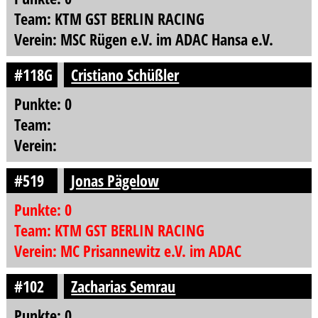
Team: KTM GST BERLIN RACING
Verein: MSC Rügen e.V. im ADAC Hansa e.V.
#118G
Cristiano Schüßler
Punkte: 0
Team:
Verein:
#519
Jonas Pägelow
Punkte: 0
Team: KTM GST BERLIN RACING
Verein: MC Prisannewitz e.V. im ADAC
#102
Zacharias Semrau
Punkte: 0