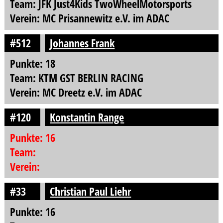
Team: JFK Just4Kids TwoWheelMotorsports
Verein: MC Prisannewitz e.V. im ADAC
#512
Johannes Frank
Punkte: 18
Team: KTM GST BERLIN RACING
Verein: MC Dreetz e.V. im ADAC
#120
Konstantin Range
Punkte: 16
Team:
Verein:
#33
Christian Paul Liehr
Punkte: 16