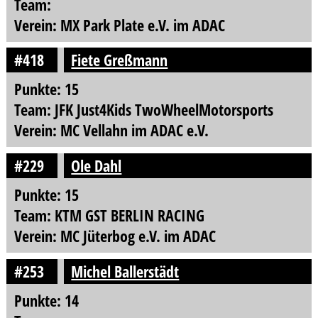
Team:
Verein: MX Park Plate e.V. im ADAC
#418
Fiete Greßmann
Punkte: 15
Team: JFK Just4Kids TwoWheelMotorsports
Verein: MC Vellahn im ADAC e.V.
#229
Ole Dahl
Punkte: 15
Team: KTM GST BERLIN RACING
Verein: MC Jüterbog e.V. im ADAC
#253
Michel Ballerstädt
Punkte: 14