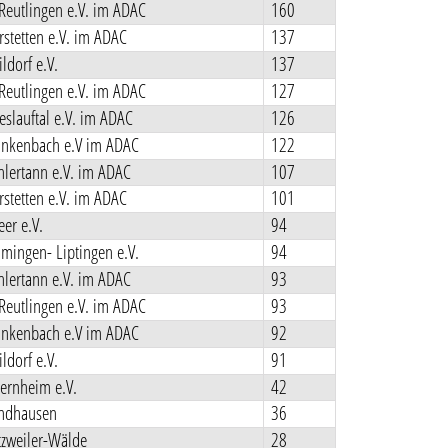
Reutlingen e.V. im ADAC
160
stetten e.V. im ADAC
137
ldorf e.V.
137
Reutlingen e.V. im ADAC
127
slauftal e.V. im ADAC
126
nkenbach e.V im ADAC
122
lertann e.V. im ADAC
107
stetten e.V. im ADAC
101
er e.V.
94
ingen- Liptingen e.V.
94
lertann e.V. im ADAC
93
Reutlingen e.V. im ADAC
93
nkenbach e.V im ADAC
92
ldorf e.V.
91
rnheim e.V.
42
ndhausen
36
zweiler-Wälde
28