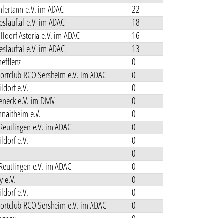
lertann e.V. im ADAC
22
slauftal e.V. im ADAC
18
ldorf Astoria e.V. im ADAC
16
slauftal e.V. im ADAC
13
efflenz
0
ortclub RCO Sersheim e.V. im ADAC
0
ldorf e.V.
0
teneck e.V. im DMV
0
naitheim e.V.
0
Reutlingen e.V. im ADAC
0
ldorf e.V.
0
0
Reutlingen e.V. im ADAC
0
y e.V.
0
ldorf e.V.
0
ortclub RCO Sersheim e.V. im ADAC
0