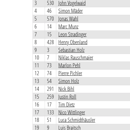
3
530
John Vogelwaid
4
46
Simon Mäder
5
570
Jonas Wahl
6
14
Marc Munz
7
15
Leon Stradinger
8
428
Henry Obenland
9
3
Sebastian Holz
10
7
Niklas Rauschmaier
11
73
Marlon Pehl
12
74
Pierre Pichler
13
54
Simon Holz
14
291
Nick Bihl
15
259
Justin Roll
16
17
Tim Dietz
17
133
Nico Wittlinger
18
51
Luca Schmidthäusler
19
9
Luis Braitsch