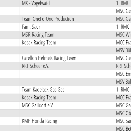
MX - Vogelwaid
1. RMC 
MSC Ger
Team OneForOne Production
MSC Gai
Fam. Saur
1. RMC 
MSR-Racing Team
MSC Wie
Kosak Racing Team
MCC Fra
MSV Büh
Careflon Helmets Racing Team
MSC Ger
RRT Scheer e.V.
RRT Sche
MSC Emm
MSV Büh
Team Kadelack Gas Gas
1. RMC 
Kosak Racing Team
MCC Fra
MSC Gaildorf e.V.
MSC Gai
MSC Obe
KMP-Honda-Racing
MSC Sa
MSC Bet