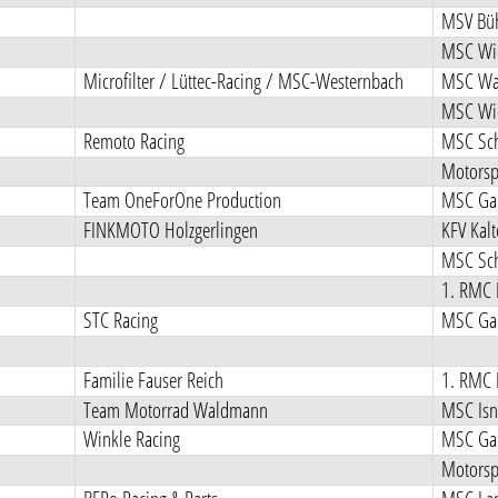
MSV Büh
MSC Wie
Microfilter / Lüttec-Racing / MSC-Westernbach
MSC Wal
MSC Wie
Remoto Racing
MSC Sch
Motorsp
Team OneForOne Production
MSC Gai
FINKMOTO Holzgerlingen
KFV Kal
MSC Sch
1. RMC 
STC Racing
MSC Gai
Familie Fauser Reich
1. RMC 
Team Motorrad Waldmann
MSC Isn
Winkle Racing
MSC Gai
Motorsp