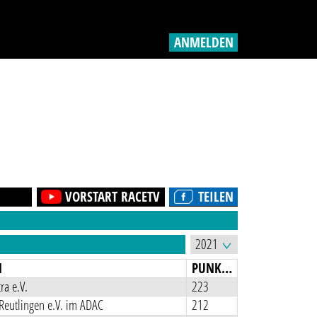
ANMELDEN
VORSTART RACETV
TEILEN
N
PUNKTE
ra e.V.
223
Reutlingen e.V. im ADAC
212