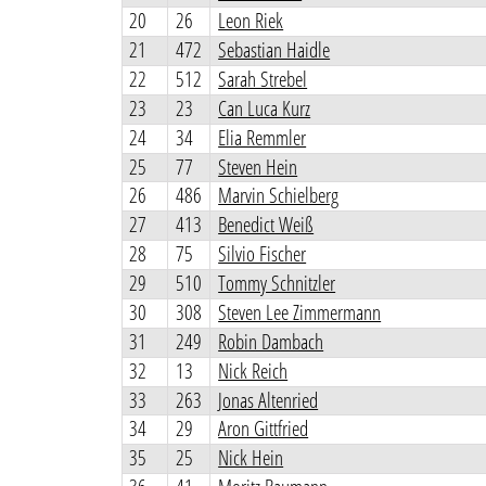
20
26
Leon Riek
21
472
Sebastian Haidle
22
512
Sarah Strebel
23
23
Can Luca Kurz
24
34
Elia Remmler
25
77
Steven Hein
26
486
Marvin Schielberg
27
413
Benedict Weiß
28
75
Silvio Fischer
29
510
Tommy Schnitzler
30
308
Steven Lee Zimmermann
31
249
Robin Dambach
32
13
Nick Reich
33
263
Jonas Altenried
34
29
Aron Gittfried
35
25
Nick Hein