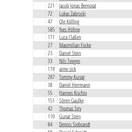
221
Jacob Jonas Bernotat
72
Lukas Zabrocki
47
Ole Kölling
585
Yves Höhne
171
Luca Claßen
27
Maximilian Focke
23
Daniel Stein
33
Nils Teegen
119
aime sick
287
Tommy Kurzaj
38
Daniel Herrmann
55
Hannes Kischio
151
Sören Gaulke
42
Thomas Stry
110
Gunar Stein
84
Dennis Siebrandt