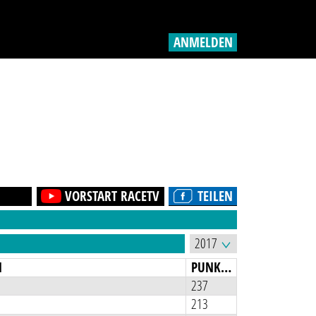
ANMELDEN
VORSTART RACETV
TEILEN
N
PUNKTE
237
213