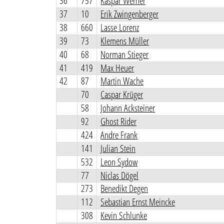
36
757
Kaspar Werner
37
10
Erik Zwingenberger
38
660
Lasse Lorenz
39
73
Klemens Müller
40
68
Norman Stieger
41
419
Max Heuer
42
87
Martin Wache
70
Caspar Krüger
58
Johann Acksteiner
92
Ghost Rider
424
Andre Frank
141
Julian Stein
532
Leon Sydow
77
Niclas Dögel
273
Benedikt Degen
112
Sebastian Ernst Meincke
308
Kevin Schlunke