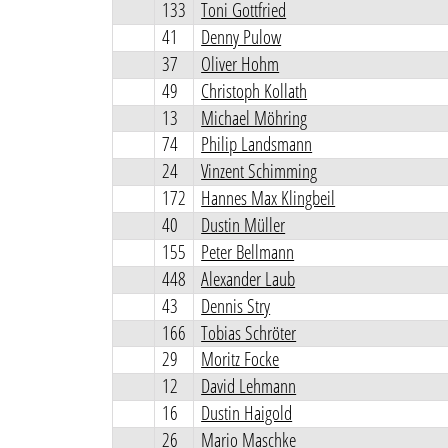
133
Toni Gottfried
41
Denny Pulow
37
Oliver Hohm
49
Christoph Kollath
13
Michael Möhring
74
Philip Landsmann
24
Vinzent Schimming
172
Hannes Max Klingbeil
40
Dustin Müller
155
Peter Bellmann
448
Alexander Laub
43
Dennis Stry
166
Tobias Schröter
29
Moritz Focke
12
David Lehmann
16
Dustin Haigold
26
Mario Maschke