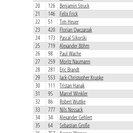
20
126
Benjamin Struck
21
146
Felix Frick
22
51
Tim Heuer
23
420
Florian Owczarzak
24
173
Pascal Sikorski
25
719
Alexander Böhm
26
98
Paul Wache
27
259
Moritz Naumann
28
281
Eric Brandt
29
553
Jack-Christopher Krupke
30
111
Tristan Hanak
31
95
Marcel Winkler
32
86
Robert Wuttke
33
777
Nils Nossack
34
34
Alexander Gehlert
35
64
Sebastian Große