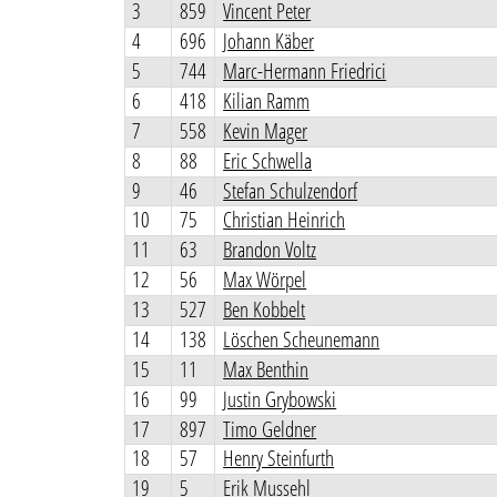
3
859
Vincent Peter
4
696
Johann Käber
5
744
Marc-Hermann Friedrici
6
418
Kilian Ramm
7
558
Kevin Mager
8
88
Eric Schwella
9
46
Stefan Schulzendorf
10
75
Christian Heinrich
11
63
Brandon Voltz
12
56
Max Wörpel
13
527
Ben Kobbelt
14
138
Löschen Scheunemann
15
11
Max Benthin
16
99
Justin Grybowski
17
897
Timo Geldner
18
57
Henry Steinfurth
19
5
Erik Mussehl