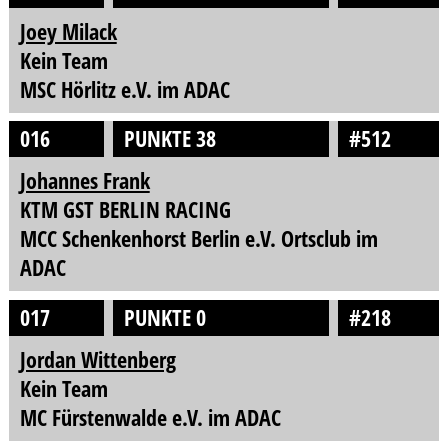
Joey Milack
Kein Team
MSC Hörlitz e.V. im ADAC
016
PUNKTE 38
#512
Johannes Frank
KTM GST BERLIN RACING
MCC Schenkenhorst Berlin e.V. Ortsclub im
ADAC
017
PUNKTE 0
#218
Jordan Wittenberg
Kein Team
MC Fürstenwalde e.V. im ADAC