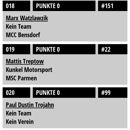
018
PUNKTE 0
#151
Marx Watzlawzik
Kein Team
MCC Bensdorf
019
PUNKTE 0
#22
Mattis Treptow
Kunkel Motorsport
MSC Parmen
020
PUNKTE 0
#99
Paul Dustin Trojahn
Kein Team
Kein Verein