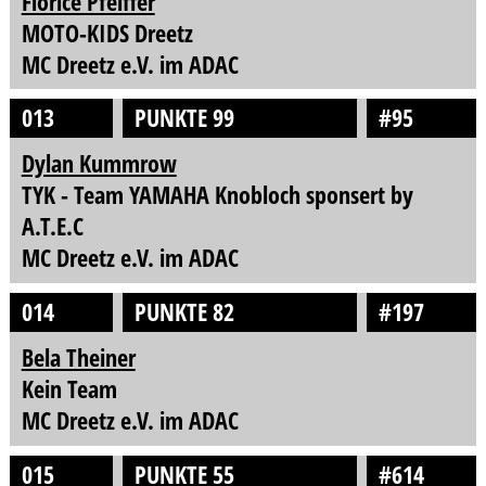
Florice Pfeiffer
MOTO-KIDS Dreetz
MC Dreetz e.V. im ADAC
013
PUNKTE 99
#95
Dylan Kummrow
TYK - Team YAMAHA Knobloch sponsert by
A.T.E.C
MC Dreetz e.V. im ADAC
014
PUNKTE 82
#197
Bela Theiner
Kein Team
MC Dreetz e.V. im ADAC
015
PUNKTE 55
#614