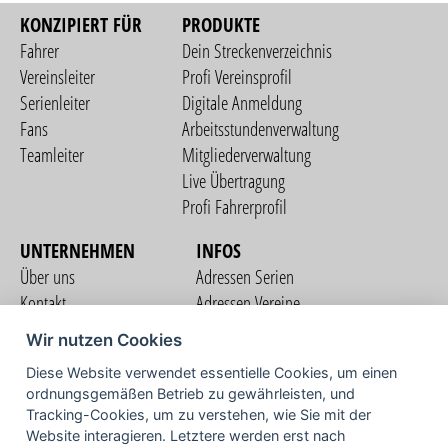
KONZIPIERT FÜR
PRODUKTE
Fahrer
Dein Streckenverzeichnis
Vereinsleiter
Profi Vereinsprofil
Serienleiter
Digitale Anmeldung
Fans
Arbeitsstundenverwaltung
Teamleiter
Mitgliederverwaltung
Live Übertragung
Profi Fahrerprofil
UNTERNEHMEN
INFOS
Über uns
Adressen Serien
Kontakt
Adressen Vereine
Nutzungsbedingungen
Adressen Teams
Wir nutzen Cookies
Datenschutzerklärung
Streckenverzeichnis
Diese Website verwendet essentielle Cookies, um einen
Impressum
ordnungsgemäßen Betrieb zu gewährleisten, und
COMMUNITY
Tracking-Cookies, um zu verstehen, wie Sie mit der
Website interagieren. Letztere werden erst nach