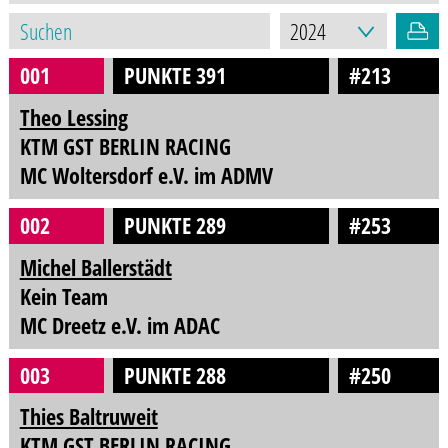
001
PUNKTE 391
#213
Theo Lessing
KTM GST BERLIN RACING
MC Woltersdorf e.V. im ADMV
002
PUNKTE 289
#253
Michel Ballerstädt
Kein Team
MC Dreetz e.V. im ADAC
003
PUNKTE 288
#250
Thies Baltruweit
KTM GST BERLIN RACING