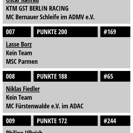
KTM GST BERLIN RACING
MC Bernauer Schleife im ADMV e.V.
007
PUNKTE 200
#169
Lasse Borz
Kein Team
MSC Parmen
008
PUNKTE 188
#65
Niklas Fiedler
Kein Team
MC Fürstenwalde e.V. im ADAC
009
PUNKTE 172
#244
Philipp Ulbrich