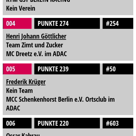
Kein Verein
004
PUNKTE 274
#254
Henri Johann Göttlicher
Team Zimt und Zucker
MC Dreetz e.V. im ADAC
005
PUNKTE 239
#50
Frederik Krüger
Kein Team
MCC Schenkenhorst Berlin e.V. Ortsclub im
ADAC
006
PUNKTE 220
#603
Oscar Kahrau