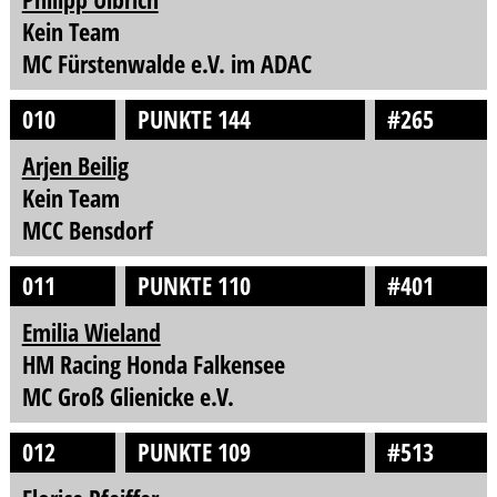
Kein Team
MC Fürstenwalde e.V. im ADAC
010
PUNKTE 144
#265
Arjen Beilig
Kein Team
MCC Bensdorf
011
PUNKTE 110
#401
Emilia Wieland
HM Racing Honda Falkensee
MC Groß Glienicke e.V.
012
PUNKTE 109
#513