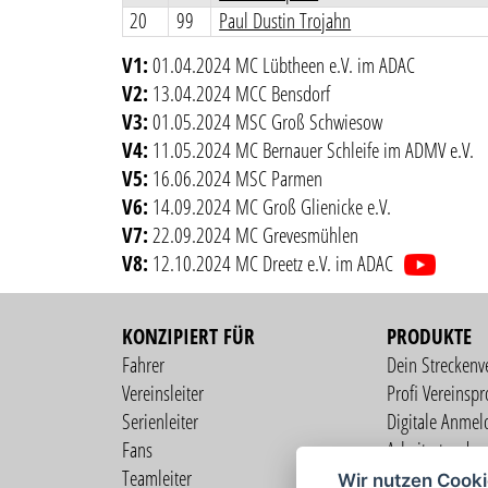
20
99
Paul Dustin Trojahn
V1:
01.04.2024 MC Lübtheen e.V. im ADAC
V2:
13.04.2024 MCC Bensdorf
V3:
01.05.2024 MSC Groß Schwiesow
V4:
11.05.2024 MC Bernauer Schleife im ADMV e.V.
V5:
16.06.2024 MSC Parmen
V6:
14.09.2024 MC Groß Glienicke e.V.
V7:
22.09.2024 MC Grevesmühlen
V8:
12.10.2024 MC Dreetz e.V. im ADAC
KONZIPIERT FÜR
PRODUKTE
Fahrer
Dein Streckenv
Vereinsleiter
Profi Vereinspro
Serienleiter
Digitale Anmel
Fans
Arbeitsstunden
Teamleiter
Mitgliederverw
Wir nutzen Cook