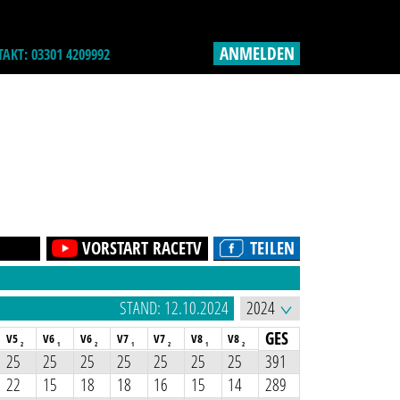
ANMELDEN
AKT: 03301 4209992
VORSTART RACETV
TEILEN
STAND: 12.10.2024
GES
V5
V6
V6
V7
V7
V8
V8
2
1
2
1
2
1
2
25
25
25
25
25
25
25
391
22
15
18
18
16
15
14
289