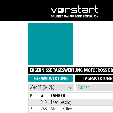
ERGEBNISSE TAGESWERTUNG
MOTOCROSS BB 
GESAMTWERTUNG
TAGESWERTUNG
PL
#
FAHRER
1
213
Theo Lessing
2
253
Michel Ballerstädt