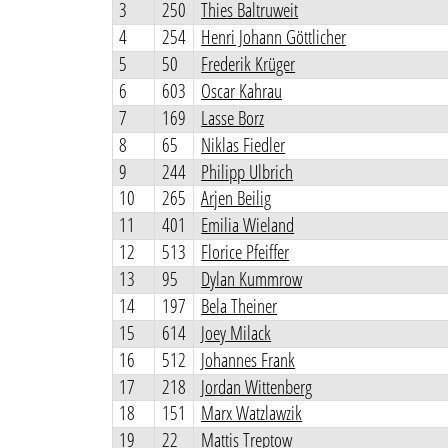
3
250
Thies Baltruweit
4
254
Henri Johann Göttlicher
5
50
Frederik Krüger
6
603
Oscar Kahrau
7
169
Lasse Borz
8
65
Niklas Fiedler
9
244
Philipp Ulbrich
10
265
Arjen Beilig
11
401
Emilia Wieland
12
513
Florice Pfeiffer
13
95
Dylan Kummrow
14
197
Bela Theiner
15
614
Joey Milack
16
512
Johannes Frank
17
218
Jordan Wittenberg
18
151
Marx Watzlawzik
19
22
Mattis Treptow