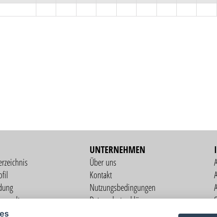
UNTERNEHMEN
erzeichnis
Über uns
fil
Kontakt
A
dung
Nutzungsbedingungen
verwaltung
Datenschutzerklärung
S
altung
Impressum
ies