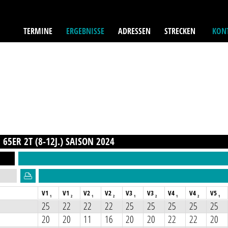
TERMINE
ERGEBNISSE
ADRESSEN
STRECKEN
KONT
65ER 2T (8-12J.)
SAISON
2024
V1
V1
V2
V2
V3
V3
V4
V4
V5
1
2
1
2
1
2
1
2
1
25
22
22
22
25
25
25
25
25
20
20
11
16
20
20
22
22
20