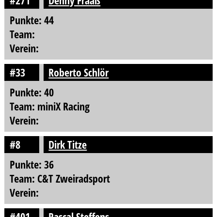
#271
Denny Fraaß
Punkte: 44
Team:
Verein:
#33
Roberto Schlör
Punkte: 40
Team: miniX Racing
Verein:
#8
Dirk Titze
Punkte: 36
Team: C&T Zweiradsport
Verein:
#401
Pascal Steffens