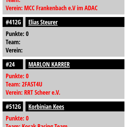
Verein: MCC Frankenbach e.V im ADAC
#412G
Elias Steurer
Punkte: 0
Team:
Verein:
#24
MARLON KARRER
Punkte: 0
Team: 2FAST4U
Verein: RRT Scheer e.V.
#512G
Korbinian Kees
Punkte: 0
Team: Kosak Racing Team