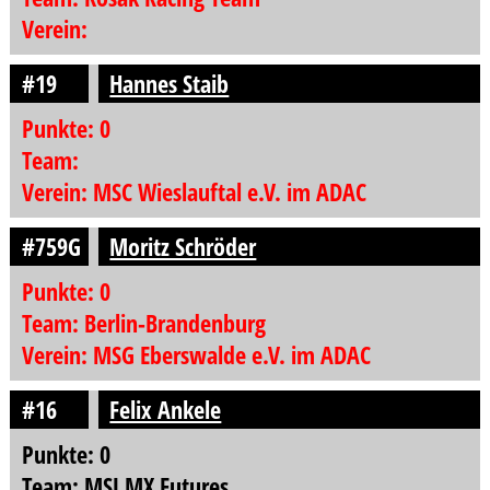
Verein:
#19
Hannes Staib
Punkte: 0
Team:
Verein: MSC Wieslauftal e.V. im ADAC
#759G
Moritz Schröder
Punkte: 0
Team: Berlin-Brandenburg
Verein: MSG Eberswalde e.V. im ADAC
#16
Felix Ankele
Punkte: 0
Team: MSJ MX Futures