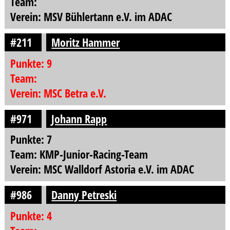
Team:
Verein: MSV Bühlertann e.V. im ADAC
#211
Moritz Hammer
Punkte: 9
Team:
Verein: MSC Betra e.V.
#971
Johann Rapp
Punkte: 7
Team: KMP-Junior-Racing-Team
Verein: MSC Walldorf Astoria e.V. im ADAC
#986
Danny Petreski
Punkte: 4