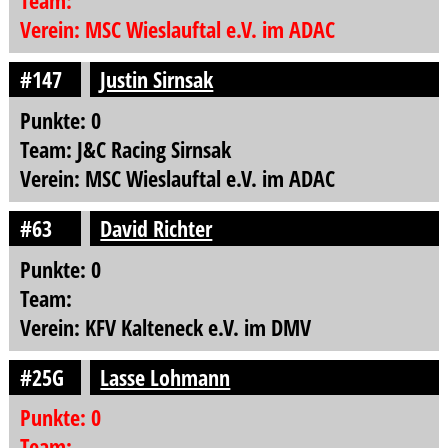
Team:
Verein: MSC Wieslauftal e.V. im ADAC
#147
Justin Sirnsak
Punkte: 0
Team: J&C Racing Sirnsak
Verein: MSC Wieslauftal e.V. im ADAC
#63
David Richter
Punkte: 0
Team:
Verein: KFV Kalteneck e.V. im DMV
#25G
Lasse Lohmann
Punkte: 0
Team: