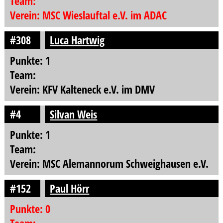
Team:
Verein: MSC Wieslauftal e.V. im ADAC
#308
Luca Hartwig
Punkte: 1
Team:
Verein: KFV Kalteneck e.V. im DMV
#4
Silvan Weis
Punkte: 1
Team:
Verein: MSC Alemannorum Schweighausen e.V.
#152
Paul Hörr
Punkte: 0