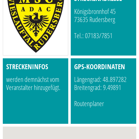
Königsbronnhof 45
73635 Rudersberg
Tel.: 07183/7851
STRECKENINFOS
GPS-KOORDINATEN
werden demnächst vom
Längengrad: 48.897282
Veranstalter hinzugefügt.
Breitengrad: 9.49891
Routenplaner