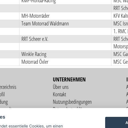
KMP-Honda-Racing
MSC Wal
RRT Sche
MH-Motorräder
KFV Kal
Team Motorrad Waldmann
MSC Isn
1. RMC 
RRT Scheer e.V.
RRT Sche
Motorsp
Winkle Racing
MSC Gai
Motorrad Öxler
MSC Ger
UNTERNEHMEN
erzeichnis
Über uns
fil
Kontakt
A
dung
Nutzungsbedingungen
verwaltung
Datenschutzerklärung
S
altung
Impressum
ies
ng
A
det essentielle Cookies, um einen