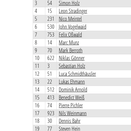
3
54
Simon Holz
4
15
Leon Stradinger
5
231
Nico Meintel
6
530
John Vogelwaid
7
753
Felix Oßwald
8
14
Marc Munz
9
70
Mark Berroth
10
622
Niklas Gönner
11
3
Sebastian Holz
12
51
Luca Schmidthäusler
13
22
Lukas Ehmann
14
512
Dominik Arnold
15
413
Benedict Weiß
16
74
Pierre Pichler
17
923
Nils Weinmann
18
30
Dennis Bahr
19
77
Steven Hein