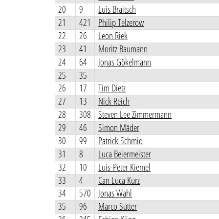
20
9
Luis Braitsch
21
421
Philip Telzerow
22
26
Leon Riek
23
41
Moritz Baumann
24
64
Jonas Gökelmann
25
35
26
17
Tim Dietz
27
13
Nick Reich
28
308
Steven Lee Zimmermann
29
46
Simon Mäder
30
99
Patrick Schmid
31
8
Luca Beiermeister
32
10
Luis-Peter Kiemel
33
4
Can Luca Kurz
34
570
Jonas Wahl
35
96
Marco Sutter