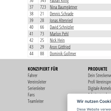
36
345
Fabian Kling
37
723
Nina Baumgärtner
38
21
Dennis Schrade
39
28
Jonas Altenried
40
66
David Schnitzler
41
73
Marlon Pehl
42
25
Nick Hein
43
29
Aron Gittfried
44
88
Dominik Gollmer
KONZIPIERT FÜR
PRODUKTE
Fahrer
Dein Streckenv
Vereinsleiter
Profi Vereinspro
Serienleiter
Digitale Anmel
Fans
Arbeitsstunden
Teamleiter
Mitgliederverw
Wir nutzen Cook
Live Übertragu
Diese Website verwen