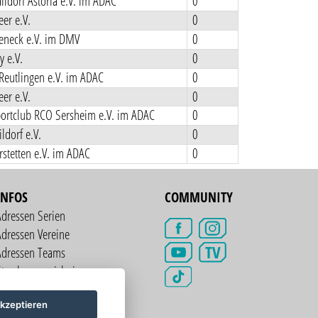
ldorf Astoria e.V. im ADAC
0
er e.V.
0
teneck e.V. im DMV
0
y e.V.
0
Reutlingen e.V. im ADAC
0
er e.V.
0
ortclub RCO Sersheim e.V. im ADAC
0
ldorf e.V.
0
stetten e.V. im ADAC
0
INFOS
COMMUNITY
Adressen Serien
dressen Vereine
TV
Adressen Teams
treckenverzeichnis
kzeptieren