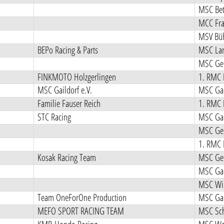
MSC Bet
MCC Fra
MSV Büh
BEPo Racing & Parts
MSC La
MSC Ger
FINKMOTO Holzgerlingen
1. RMC 
MSC Gaildorf e.V.
MSC Gai
Familie Fauser Reich
1. RMC 
STC Racing
MSC Gai
MSC Ger
1. RMC 
Kosak Racing Team
MSC Ger
MSC Gai
MSC Wie
Team OneForOne Production
MSC Gai
MEFO SPORT RACING TEAM
MSC Sch