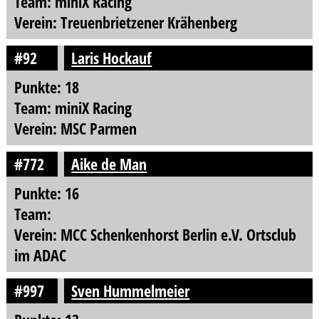
Team: miniX Racing
Verein: Treuenbrietzener Krähenberg
#92
Laris Hockauf
Punkte: 18
Team: miniX Racing
Verein: MSC Parmen
#772
Aike de Man
Punkte: 16
Team:
Verein: MCC Schenkenhorst Berlin e.V. Ortsclub
im ADAC
#997
Sven Hummelmeier