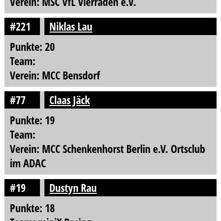
Verein: MSC VfL Vierraden e.V.
#221
Niklas Lau
Punkte: 20
Team:
Verein: MCC Bensdorf
#77
Claas Jäck
Punkte: 19
Team:
Verein: MCC Schenkenhorst Berlin e.V. Ortsclub
im ADAC
#19
Dustyn Rau
Punkte: 18