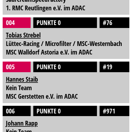
1. RMC Reutlingen e.V. im ADAC
004
PUNKTE 0
#76
Tobias Strebel
Lüttec-Racing / Microfilter / MSC-Westernbach
MSC Walldorf Astoria e.V. im ADAC
005
PUNKTE 0
#19
Hannes Staib
Kein Team
MSC Gerstetten e.V. im ADAC
006
PUNKTE 0
#971
Johann Rapp
Kein Team