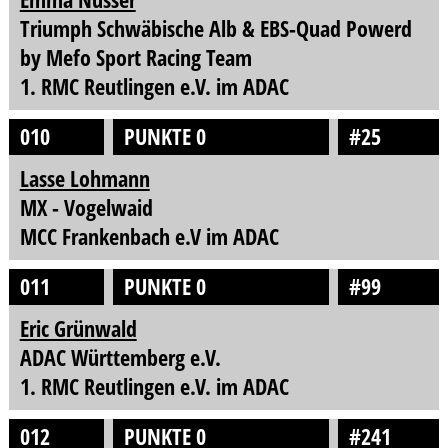
Triumph Schwäbische Alb & EBS-Quad Powerd
by Mefo Sport Racing Team
1. RMC Reutlingen e.V. im ADAC
010
PUNKTE 0
#25
Lasse Lohmann
MX - Vogelwaid
MCC Frankenbach e.V im ADAC
011
PUNKTE 0
#99
Eric Grünwald
ADAC Württemberg e.V.
1. RMC Reutlingen e.V. im ADAC
012
PUNKTE 0
#241