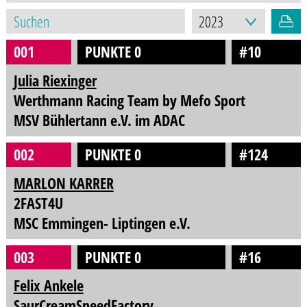
001
PUNKTE 0
#10
Julia Riexinger
Werthmann Racing Team by Mefo Sport
MSV Bühlertann e.V. im ADAC
002
PUNKTE 0
#124
MARLON KARRER
2FAST4U
MSC Emmingen- Liptingen e.V.
003
PUNKTE 0
#16
Felix Ankele
SaurCreamSpeedFactory