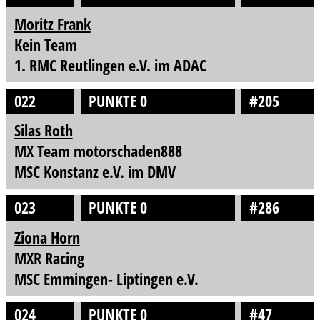
Moritz Frank
Kein Team
1. RMC Reutlingen e.V. im ADAC
022
PUNKTE 0
#205
Silas Roth
MX Team motorschaden888
MSC Konstanz e.V. im DMV
023
PUNKTE 0
#286
Ziona Horn
MXR Racing
MSC Emmingen- Liptingen e.V.
024
PUNKTE 0
#47