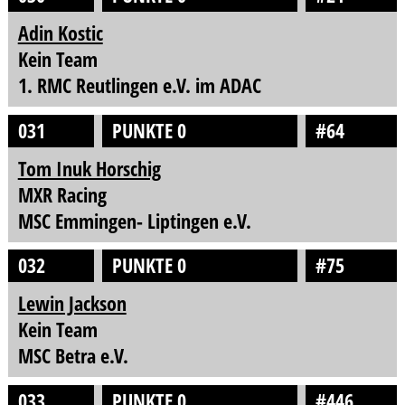
Adin Kostic
Kein Team
1. RMC Reutlingen e.V. im ADAC
031
PUNKTE 0
#64
Tom Inuk Horschig
MXR Racing
MSC Emmingen- Liptingen e.V.
032
PUNKTE 0
#75
Lewin Jackson
Kein Team
MSC Betra e.V.
033
PUNKTE 0
#446