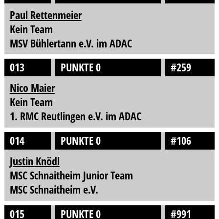
Paul Rettenmeier
Kein Team
MSV Bühlertann e.V. im ADAC
013
PUNKTE 0
#259
Nico Maier
Kein Team
1. RMC Reutlingen e.V. im ADAC
014
PUNKTE 0
#106
Justin Knödl
MSC Schnaitheim Junior Team
MSC Schnaitheim e.V.
015
PUNKTE 0
#991