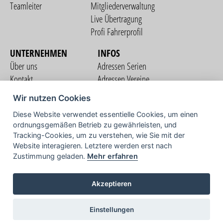
Teamleiter
Mitgliederverwaltung
Live Übertragung
Profi Fahrerprofil
UNTERNEHMEN
INFOS
Über uns
Adressen Serien
Kontakt
Adressen Vereine
Nutzungsbedingungen
Adressen Teams
Wir nutzen Cookies
Datenschutzerklärung
Streckenverzeichnis
Diese Website verwendet essentielle Cookies, um einen
Impressum
ordnungsgemäßen Betrieb zu gewährleisten, und
COMMUNITY
Tracking-Cookies, um zu verstehen, wie Sie mit der
Website interagieren. Letztere werden erst nach
Zustimmung geladen.
Mehr erfahren
TV
Akzeptieren
Einstellungen
Copyright © 2026 vorstart GbR