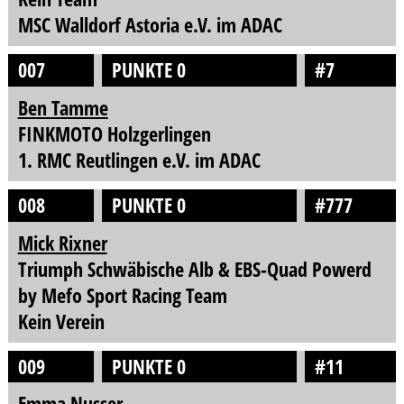
MSC Walldorf Astoria e.V. im ADAC
007
PUNKTE 0
#7
Ben Tamme
FINKMOTO Holzgerlingen
1. RMC Reutlingen e.V. im ADAC
008
PUNKTE 0
#777
Mick Rixner
Triumph Schwäbische Alb & EBS-Quad Powerd
by Mefo Sport Racing Team
Kein Verein
009
PUNKTE 0
#11
Emma Nusser