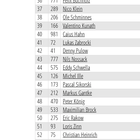
36
771
Felix Buchholz
37
289
Nico Klein
38
206
Ole Schminnes
39
166
Valentino Kunath
40
981
Caius Hahn
41
72
Lukas Zabrocki
42
41
Denny Pulow
43
777
Nils Nossack
44
575
Eddy Schwella
45
126
Michel Ille
46
173
Pascal Sikorski
47
212
Markus Gantke
48
470
Peter König
49
533
Maximilian Brock
50
275
Eric Rakow
51
93
Loris Zinn
52
75
Christian Heinrich