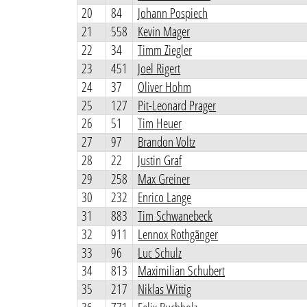
20
84
Johann Pospiech
21
558
Kevin Mager
22
34
Timm Ziegler
23
451
Joel Rigert
24
37
Oliver Hohm
25
127
Pit-Leonard Prager
26
51
Tim Heuer
27
97
Brandon Voltz
28
22
Justin Graf
29
258
Max Greiner
30
232
Enrico Lange
31
883
Tim Schwanebeck
32
911
Lennox Rothgänger
33
96
Luc Schulz
34
813
Maximilian Schubert
35
217
Niklas Wittig