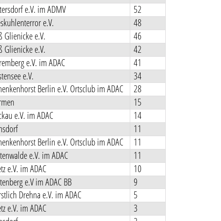
ersdorf e.V. im ADMV
52
skuhlenterror e.V.
48
 Glienicke e.V.
46
 Glienicke e.V.
42
emberg e.V. im ADAC
41
tensee e.V.
34
enkenhorst Berlin e.V. Ortsclub im ADAC
28
rmen
15
kau e.V. im ADAC
14
sdorf
11
enkenhorst Berlin e.V. Ortsclub im ADAC
11
tenwalde e.V. im ADAC
11
tz e.V. im ADAC
10
tenberg e.V im ADAC BB
9
stlich Drehna e.V. im ADAC
5
tz e.V. im ADAC
3