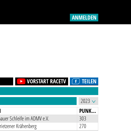
ANMELDEN
VORSTART RACETV
TEILEN
N
PUNKTE
auer Schleife im ADMV e.V.
303
rietzener Krähenberg
270