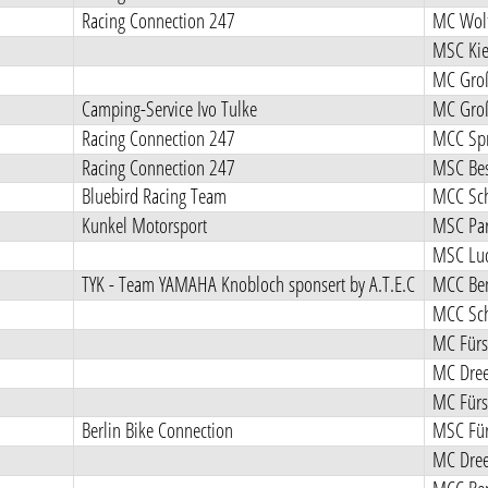
Racing Connection 247
MC Wolt
MSC Kie
MC Groß
Camping-Service Ivo Tulke
MC Groß
Racing Connection 247
MCC Spr
Racing Connection 247
MSC Bes
Bluebird Racing Team
MCC Sch
Kunkel Motorsport
MSC Pa
MSC Luc
TYK - Team YAMAHA Knobloch sponsert by A.T.E.C
MCC Ben
MCC Sch
MC Fürs
MC Dree
MC Fürs
Berlin Bike Connection
MSC Für
MC Dree