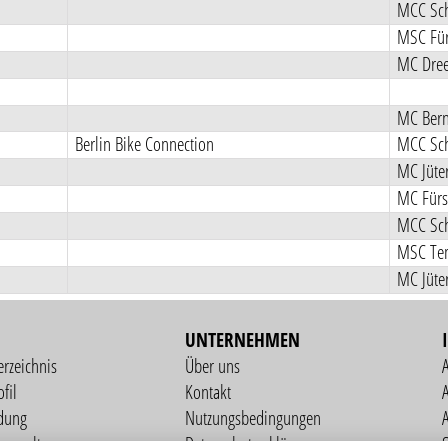
MCC Sch
MSC Für
MC Dree
MC Bern
Berlin Bike Connection
MCC Sch
MC Jüte
MC Fürs
MCC Sch
MSC Tem
MC Jüte
UNTERNEHMEN
erzeichnis
Über uns
fil
Kontakt
A
dung
Nutzungsbedingungen
verwaltung
Datenschutzerklärung
S