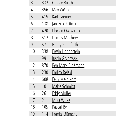
3
332
Gustav Busch
4
356
Max Wörpel
5
415
Karl Greiner
6
138
Jan-Erik Kettner
7
420
Florian Owczarzak
8
512
Dennis Mochow
9
57
Henry Steinfurth
10
338
Erwin Hohenstein
11
99
Justin Grybowski
12
870
Ben Mark Bleßmann
13
230
Enrico Reiski
14
608
Felix Melnikoff
15
10
Malte Schmidt
16
26
Eddy Müller
17
211
Mika Wilke
18
105
Pascal Ryl
19
114
Franka Blümchen