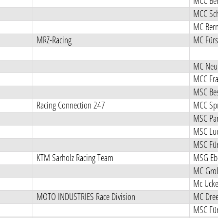
MCC Ben
MCC Sch
MC Bern
MRZ-Racing
MC Fürs
MC Neut
MCC Fra
MSC Bes
Racing Connection 247
MCC Spr
MSC Pa
MSC Luc
MSC Für
KTM Sarholz Racing Team
MSG Ebe
MC Groß
Mc Ucke
MOTO INDUSTRIES Race Division
MC Dree
MSC Für