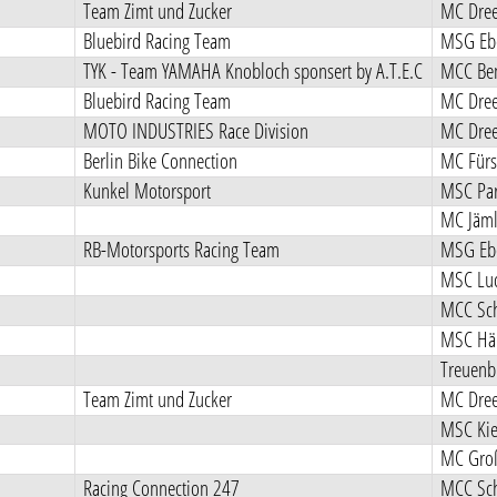
Team Zimt und Zucker
MC Dree
Bluebird Racing Team
MSG Ebe
TYK - Team YAMAHA Knobloch sponsert by A.T.E.C
MCC Ben
Bluebird Racing Team
MC Dree
MOTO INDUSTRIES Race Division
MC Dree
Berlin Bike Connection
MC Fürs
Kunkel Motorsport
MSC Pa
MC Jämli
RB-Motorsports Racing Team
MSG Ebe
MSC Luc
MCC Sch
MSC Hä
Treuenb
Team Zimt und Zucker
MC Dree
MSC Kie
MC Groß
Racing Connection 247
MCC Sch