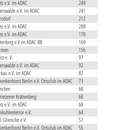
tz e.V. im ADAC
249
rswalde e.V. im ADAC
241
sdorf
212
tz e.V. im ADAC
208
tz e.V. im ADAC
170
tenberg e.V im ADAC BB
169
rmen
156
tz e. V.
97
rswalde e.V. im ADAC
92
kau e.V. im ADAC
82
enkenhorst Berlin e.V. Ortsclub im ADAC
73
nchen
68
rietzener Krähenberg
68
tz e.V. im ADAC
68
skuhlenterror e.V.
64
 Glienicke e.V.
57
enkenhorst Berlin e.V. Ortsclub im ADAC
55