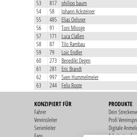
53
817
philipp baum
54
58
Johann Acksteiner
55
485
Elias Oelsner
56
91
Toni Miosge
57
171
Luca Claßen
58
87
Tilo Rambau
59
79
Loic Endler
60
273
Benedikt Degen
61
281
Eric Brandt
62
997
Sven Hummelmeier
63
244
Felix Ropte
KONZIPIERT FÜR
PRODUKTE
Fahrer
Dein Streckenv
Vereinsleiter
Profi Vereinspro
Serienleiter
Digitale Anmel
Fans
Arbeitsstunden