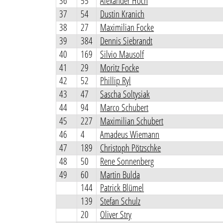
36
55
Alexander Hoch
37
54
Dustin Kranich
38
27
Maximilian Focke
39
384
Dennis Siebrandt
40
169
Silvio Mausolf
41
29
Moritz Focke
42
52
Phillip Ryl
43
47
Sascha Soltysiak
44
94
Marco Schubert
45
227
Maximilian Schubert
46
4
Amadeus Wiemann
47
189
Christoph Pötzschke
48
50
Rene Sonnenberg
49
60
Martin Bulda
144
Patrick Blümel
139
Stefan Schulz
20
Oliver Stry