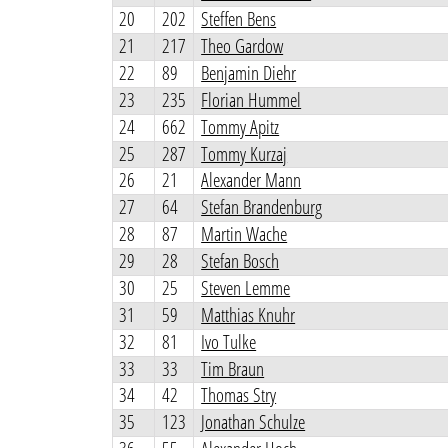
20
202
Steffen Bens
21
217
Theo Gardow
22
89
Benjamin Diehr
23
235
Florian Hummel
24
662
Tommy Apitz
25
287
Tommy Kurzaj
26
21
Alexander Mann
27
64
Stefan Brandenburg
28
87
Martin Wache
29
28
Stefan Bosch
30
25
Steven Lemme
31
59
Matthias Knuhr
32
81
Ivo Tulke
33
33
Tim Braun
34
42
Thomas Stry
35
123
Jonathan Schulze