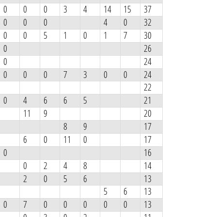
0
0
0
3
4
14
15
37
0
0
0
4
0
32
0
0
5
1
0
1
7
30
0
26
0
24
0
0
0
7
3
0
0
24
22
0
4
6
6
5
21
11
9
20
8
9
17
6
0
11
0
17
0
16
0
2
4
8
14
2
0
5
6
13
5
6
13
0
7
0
0
0
0
0
13