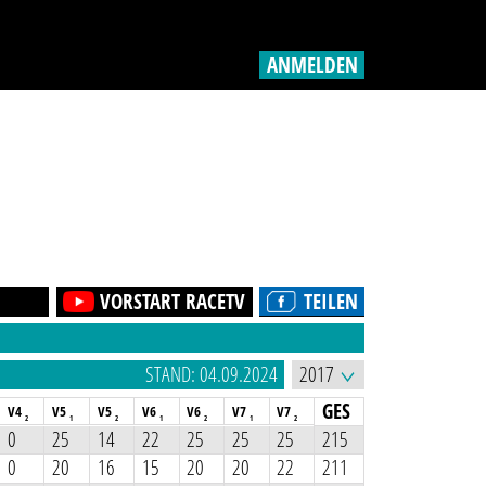
ANMELDEN
VORSTART RACETV
TEILEN
STAND: 04.09.2024
GES
V4
V5
V5
V6
V6
V7
V7
2
1
2
1
2
1
2
0
25
14
22
25
25
25
215
0
20
16
15
20
20
22
211