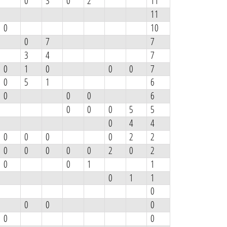
0
3
0
2
11
11
0
10
0
7
7
3
4
7
0
1
0
0
0
7
0
5
1
6
0
0
0
6
0
0
0
5
5
0
4
4
0
0
0
0
2
2
0
0
0
0
0
2
0
2
0
0
1
1
0
1
1
0
0
0
0
0
0