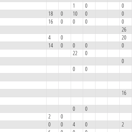
1
0
0
18
0
10
0
0
16
0
0
0
0
26
4
0
20
14
0
0
0
0
22
0
0
0
0
16
0
0
2
0
0
0
4
0
2