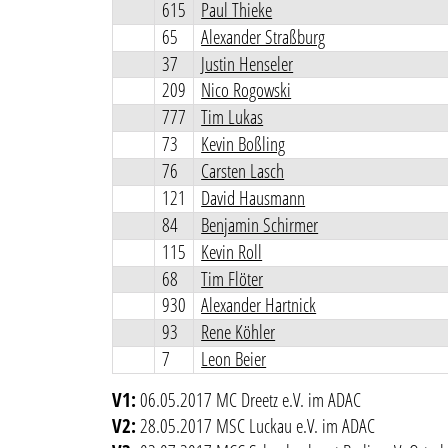
615
Paul Thieke
65
Alexander Straßburg
37
Justin Henseler
209
Nico Rogowski
777
Tim Lukas
73
Kevin Boßling
76
Carsten Lasch
121
David Hausmann
84
Benjamin Schirmer
115
Kevin Roll
68
Tim Flöter
930
Alexander Hartnick
93
Rene Köhler
7
Leon Beier
V1:
06.05.2017 MC Dreetz e.V. im ADAC
V2:
28.05.2017 MSC Luckau e.V. im ADAC