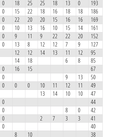
0
18
25
25
18
13
0
193
0
15
22
18
16
18
18
186
0
22
20
20
15
16
16
169
0
10
13
16
10
15
14
161
0
9
11
9
22
22
20
152
0
13
8
12
12
7
9
127
12
12
14
13
11
12
95
14
18
6
8
85
0
16
15
67
0
9
13
50
0
0
0
10
11
12
11
49
13
14
10
10
47
0
44
0
8
0
42
0
2
7
3
3
41
0
40
8
10
38