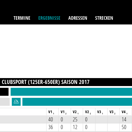
TERMINE
ERGEBNISSE
ADRESSEN
STRECKEN
 CLUBSPORT (125ER-650ER)
SAISON
2017
V1
V1
V2
V2
V3
V3
V4
1
2
1
2
1
2
1
40
0
25
0
14
36
0
12
0
50