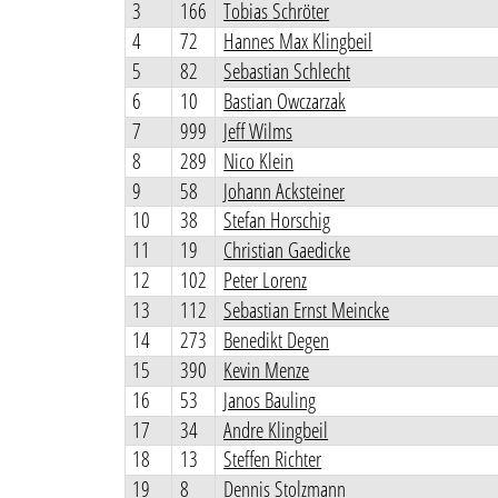
3
166
Tobias Schröter
4
72
Hannes Max Klingbeil
5
82
Sebastian Schlecht
6
10
Bastian Owczarzak
7
999
Jeff Wilms
8
289
Nico Klein
9
58
Johann Acksteiner
10
38
Stefan Horschig
11
19
Christian Gaedicke
12
102
Peter Lorenz
13
112
Sebastian Ernst Meincke
14
273
Benedikt Degen
15
390
Kevin Menze
16
53
Janos Bauling
17
34
Andre Klingbeil
18
13
Steffen Richter
19
8
Dennis Stolzmann