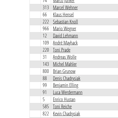
74
Marco Junker
313
Marcel Wehner
66
Klaus Hensel
222
Sebastian Knoll
966
Mario Wegner
12
David Lehmann
109
André Mayhack
220
Toni Prade
31
Andreas Wolle
143
Michel Mahler
800
Brian Grunow
88
Denis Chadrysiak
99
Benjamin Elling
91
Luca Werdermann
5
Enrico Hustan
585
Toni Reiche
822
Kevin Chadrysiak