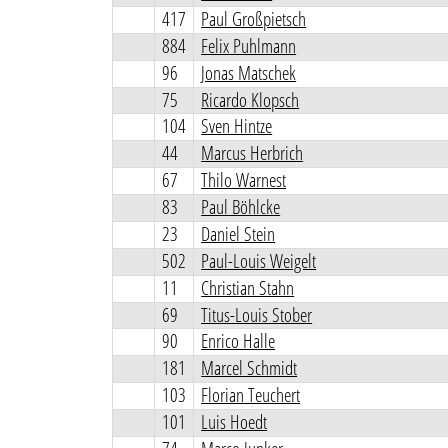
417
Paul Großpietsch
884
Felix Puhlmann
96
Jonas Matschek
75
Ricardo Klopsch
104
Sven Hintze
44
Marcus Herbrich
67
Thilo Warnest
83
Paul Böhlcke
23
Daniel Stein
502
Paul-Louis Weigelt
11
Christian Stahn
69
Titus-Louis Stober
90
Enrico Halle
181
Marcel Schmidt
103
Florian Teuchert
101
Luis Hoedt