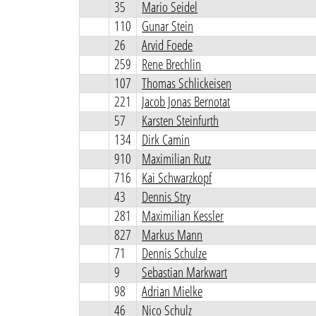
35
Mario Seidel
110
Gunar Stein
26
Arvid Foede
259
Rene Brechlin
107
Thomas Schlickeisen
221
Jacob Jonas Bernotat
57
Karsten Steinfurth
134
Dirk Camin
910
Maximilian Rutz
716
Kai Schwarzkopf
43
Dennis Stry
281
Maximilian Kessler
827
Markus Mann
71
Dennis Schulze
9
Sebastian Markwart
98
Adrian Mielke
46
Nico Schulz