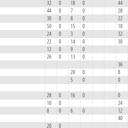
32
0
18
0
44
44
0
7
0
28
30
0
8
0
22
50
0
15
0
18
24
0
3
0
32
22
0
14
0
30
12
0
9
0
26
0
13
0
36
20
0
8
5
0
0
28
0
16
0
0
10
0
24
8
0
6
0
12
40
20
0