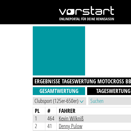
ERGEBNISSE TAGESWERTUNG
MOTOCROSS BB
GESAMTWERTUNG
TAGESWERTUNG
PL
#
FAHRER
1
464
Kevin Wilkniß
2
41
Denny Pulow