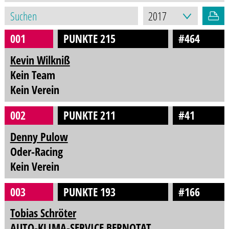
001
PUNKTE 215
#464
Kevin Wilkniß
Kein Team
Kein Verein
002
PUNKTE 211
#41
Denny Pulow
Oder-Racing
Kein Verein
003
PUNKTE 193
#166
Tobias Schröter
AUTO-KLIMA-SERVICE BERNOTAT