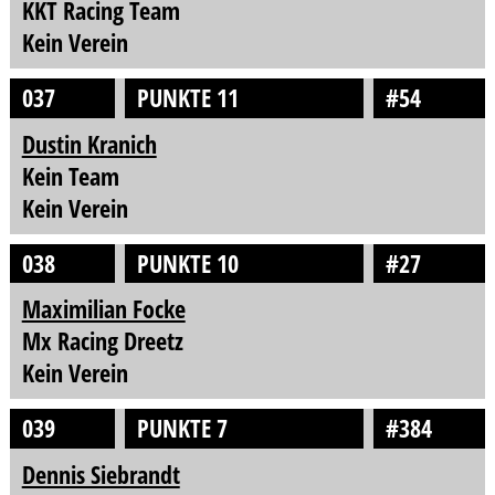
KKT Racing Team
Kein Verein
037
PUNKTE 11
#54
Dustin Kranich
Kein Team
Kein Verein
038
PUNKTE 10
#27
Maximilian Focke
Mx Racing Dreetz
Kein Verein
039
PUNKTE 7
#384
Dennis Siebrandt