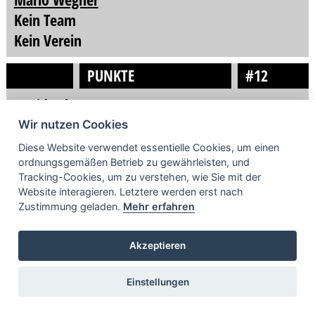
Kein Team
Kein Verein
PUNKTE
#12
David Lehmann
Kein Team
Wir nutzen Cookies
Kein Verein
Diese Website verwendet essentielle Cookies, um einen
ordnungsgemäßen Betrieb zu gewährleisten, und
PUNKTE
#109
Tracking-Cookies, um zu verstehen, wie Sie mit der
Website interagieren. Letztere werden erst nach
André Mayhack
Zustimmung geladen.
Mehr erfahren
Kein Team
Akzeptieren
Kein Verein
PUNKTE
#220
Einstellungen