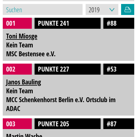
001
PUNKTE 241
#88
Toni Miosge
Kein Team
MSC Bestensee e.V.
002
PUNKTE 227
#53
Janos Bauling
Kein Team
MCC Schenkenhorst Berlin e.V. Ortsclub im
ADAC
003
PUNKTE 205
#87
Martin Wache