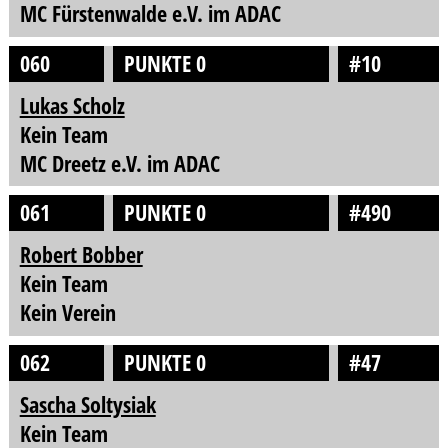
MC Fürstenwalde e.V. im ADAC
060
PUNKTE 0
#10
Lukas Scholz
Kein Team
MC Dreetz e.V. im ADAC
061
PUNKTE 0
#490
Robert Bobber
Kein Team
Kein Verein
062
PUNKTE 0
#47
Sascha Soltysiak
Kein Team