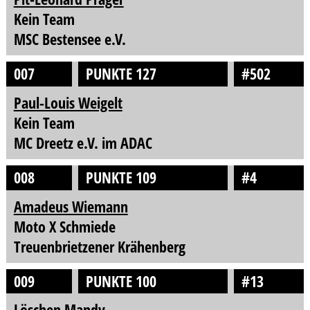
Kein Team
MSC Bestensee e.V.
007
PUNKTE 127
#502
Paul-Louis Weigelt
Kein Team
MC Dreetz e.V. im ADAC
008
PUNKTE 109
#4
Amadeus Wiemann
Moto X Schmiede
Treuenbrietzener Krähenberg
009
PUNKTE 100
#13
Löschen Mandy