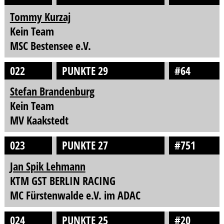
Tommy Kurzaj
Kein Team
MSC Bestensee e.V.
022
PUNKTE 29
#64
Stefan Brandenburg
Kein Team
MV Kaakstedt
023
PUNKTE 27
#751
Jan Spik Lehmann
KTM GST BERLIN RACING
MC Fürstenwalde e.V. im ADAC
024
PUNKTE 25
#20