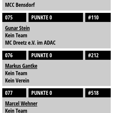
MCC Bensdorf
075
PUNKTE 0
#110
Gunar Stein
Kein Team
MC Dreetz e.V. im ADAC
076
PUNKTE 0
#212
Markus Gantke
Kein Team
Kein Verein
077
PUNKTE 0
#518
Marcel Wehner
Kein Team