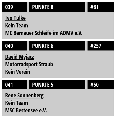
039
PUNKTE 8
#81
Ivo Tulke
Kein Team
MC Bernauer Schleife im ADMV e.V.
040
PUNKTE 6
#257
David Myjacz
Motorradsport Straub
Kein Verein
041
PUNKTE 5
#50
Rene Sonnenberg
Kein Team
MSC Bestensee e.V.