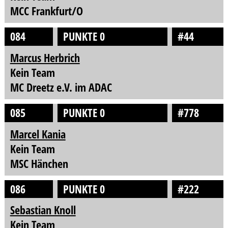
MCC Frankfurt/O
084
PUNKTE 0
#44
Marcus Herbrich
Kein Team
MC Dreetz e.V. im ADAC
085
PUNKTE 0
#778
Marcel Kania
Kein Team
MSC Hänchen
086
PUNKTE 0
#222
Sebastian Knoll
Kein Team