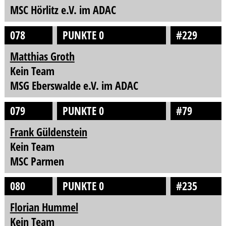
MSC Hörlitz e.V. im ADAC
078
PUNKTE 0
#229
Matthias Groth
Kein Team
MSG Eberswalde e.V. im ADAC
079
PUNKTE 0
#79
Frank Güldenstein
Kein Team
MSC Parmen
080
PUNKTE 0
#235
Florian Hummel
Kein Team