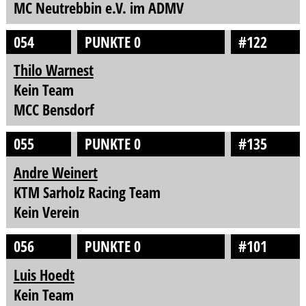
MC Neutrebbin e.V. im ADMV
054
PUNKTE 0
#122
Thilo Warnest
Kein Team
MCC Bensdorf
055
PUNKTE 0
#135
Andre Weinert
KTM Sarholz Racing Team
Kein Verein
056
PUNKTE 0
#101
Luis Hoedt
Kein Team