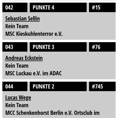
042
PUNKTE 4
#15
Sebastian Sellin
Kein Team
MSC Kieskuhlenterror e.V.
043
PUNKTE 3
#76
Andreas Eckstein
Kein Team
MSC Luckau e.V. im ADAC
044
PUNKTE 2
#745
Lucas Wege
Kein Team
MCC Schenkenhorst Berlin e.V. Ortsclub im