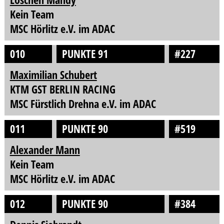
Kein Team
MSC Hörlitz e.V. im ADAC
010
PUNKTE 91
#227
Maximilian Schubert
KTM GST BERLIN RACING
MSC Fürstlich Drehna e.V. im ADAC
011
PUNKTE 90
#519
Alexander Mann
Kein Team
MSC Hörlitz e.V. im ADAC
012
PUNKTE 90
#384