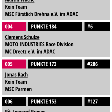
Kein Team
MSC Fürstlich Drehna e.V. im ADAC
004
PUNKTE 184
#6
Clemens Schulze
MOTO INDUSTRIES Race Division
MC Dreetz e.V. im ADAC
005
PUNKTE 173
#286
Jonas Rach
Kein Team
MSC Parmen
006
PUNKTE 153
#127
Pit-Leonard Prager