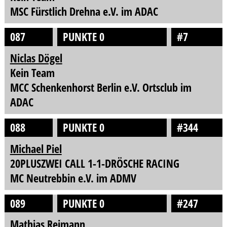
MSC Fürstlich Drehna e.V. im ADAC
087
PUNKTE 0
#7
Niclas Dögel
Kein Team
MCC Schenkenhorst Berlin e.V. Ortsclub im
ADAC
088
PUNKTE 0
#344
Michael Piel
20PLUSZWEI CALL 1-1-DRÖSCHE RACING
MC Neutrebbin e.V. im ADMV
089
PUNKTE 0
#247
Mathias Reimann