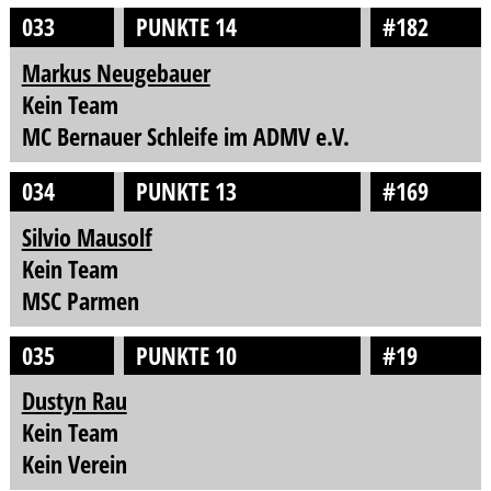
033
PUNKTE 14
#182
Markus Neugebauer
Kein Team
MC Bernauer Schleife im ADMV e.V.
034
PUNKTE 13
#169
Silvio Mausolf
Kein Team
MSC Parmen
035
PUNKTE 10
#19
Dustyn Rau
Kein Team
Kein Verein