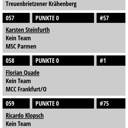
Treuenbrietzener Krähenberg
057
PUNKTE 0
#57
Karsten Steinfurth
Kein Team
MSC Parmen
058
PUNKTE 0
#1
Florian Quade
Kein Team
MCC Frankfurt/O
059
PUNKTE 0
#75
Ricardo Klopsch
Kein Team