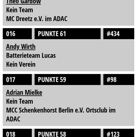
Theo Gardow
Kein Team
MC Dreetz e.V. im ADAC
016
PUNKTE 61
#434
Andy Wirth
Batterieteam Lucas
Kein Verein
017
PUNKTE 59
#98
Adrian Mielke
Kein Team
MCC Schenkenhorst Berlin e.V. Ortsclub im
ADAC
018
PUNKTE 58
#123