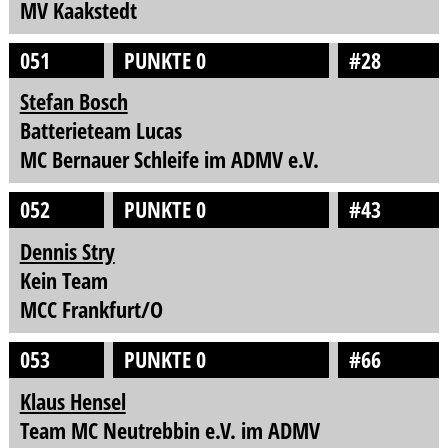
MV Kaakstedt
051
PUNKTE 0
#28
Stefan Bosch
Batterieteam Lucas
MC Bernauer Schleife im ADMV e.V.
052
PUNKTE 0
#43
Dennis Stry
Kein Team
MCC Frankfurt/O
053
PUNKTE 0
#66
Klaus Hensel
Team MC Neutrebbin e.V. im ADMV