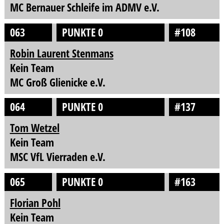
MC Bernauer Schleife im ADMV e.V.
063
PUNKTE 0
#108
Robin Laurent Stenmans
Kein Team
MC Groß Glienicke e.V.
064
PUNKTE 0
#137
Tom Wetzel
Kein Team
MSC VfL Vierraden e.V.
065
PUNKTE 0
#163
Florian Pohl
Kein Team