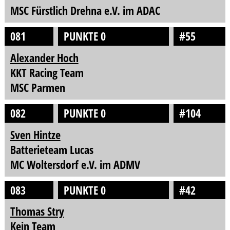
MSC Fürstlich Drehna e.V. im ADAC
081
PUNKTE 0
#55
Alexander Hoch
KKT Racing Team
MSC Parmen
082
PUNKTE 0
#104
Sven Hintze
Batterieteam Lucas
MC Woltersdorf e.V. im ADMV
083
PUNKTE 0
#42
Thomas Stry
Kein Team