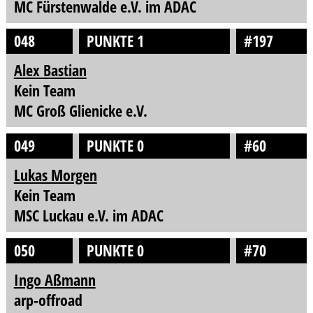
MC Fürstenwalde e.V. im ADAC
048
PUNKTE 1
#197
Alex Bastian
Kein Team
MC Groß Glienicke e.V.
049
PUNKTE 0
#60
Lukas Morgen
Kein Team
MSC Luckau e.V. im ADAC
050
PUNKTE 0
#70
Ingo Aßmann
arp-offroad