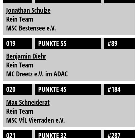
Jonathan Schulze
Kein Team
MSC Bestensee e.V.
019
PUNKTE 55
#89
Benjamin Diehr
Kein Team
MC Dreetz e.V. im ADAC
020
PUNKTE 45
#184
Max Schneiderat
Kein Team
MSC VfL Vierraden e.V.
021
PUNKTE 32
#287