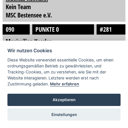
Kein Team
MSC Bestensee e.V.
090
PUNKTE 0
#281
Maximilian Kessler
Kein Team
Wir nutzen Cookies
MSC Bestensee e.V.
Diese Website verwendet essentielle Cookies, um einen
ordnungsgemäßen Betrieb zu gewährleisten, und
091
PUNKTE 0
#100
Tracking-Cookies, um zu verstehen, wie Sie mit der
Website interagieren. Letztere werden erst nach
Jakob Rosenau
Zustimmung geladen.
Mehr erfahren
Kein Team
Kein Verein
Akzeptieren
092
PUNKTE 0
#532
Einstellungen
Leon Sydow