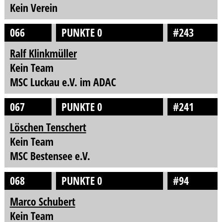
Kein Verein
066
PUNKTE 0
#243
Ralf Klinkmüller
Kein Team
MSC Luckau e.V. im ADAC
067
PUNKTE 0
#241
Löschen Tenschert
Kein Team
MSC Bestensee e.V.
068
PUNKTE 0
#94
Marco Schubert
Kein Team