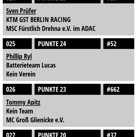
Sven Prüfer
KTM GST BERLIN RACING
MSC Fürstlich Drehna e.V. im ADAC
025
PUNKTE 24
#52
Phillip Ryl
Batterieteam Lucas
Kein Verein
026
PUNKTE 23
#662
Tommy Apitz
Kein Team
MC Groß Glienicke e.V.
027
PUNKTE 20
#37