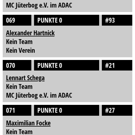
MC Jüterbog e.V. im ADAC
069
PUNKTE 0
#93
Alexander Hartnick
Kein Team
Kein Verein
070
PUNKTE 0
#21
Lennart Schega
Kein Team
MC Jüterbog e.V. im ADAC
071
PUNKTE 0
#27
Maximilian Focke
Kein Team