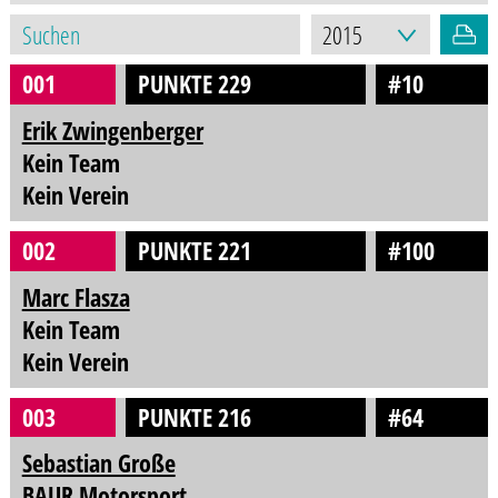
001
PUNKTE 229
#10
Erik Zwingenberger
Kein Team
Kein Verein
002
PUNKTE 221
#100
Marc Flasza
Kein Team
Kein Verein
003
PUNKTE 216
#64
Sebastian Große
BAUR Motorsport