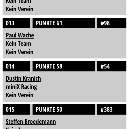
Kein Team
Kein Verein
013
PUNKTE 61
#98
Paul Wache
Kein Team
Kein Verein
014
PUNKTE 58
#54
Dustin Kranich
miniX Racing
Kein Verein
015
PUNKTE 50
#383
Steffen Broedemann