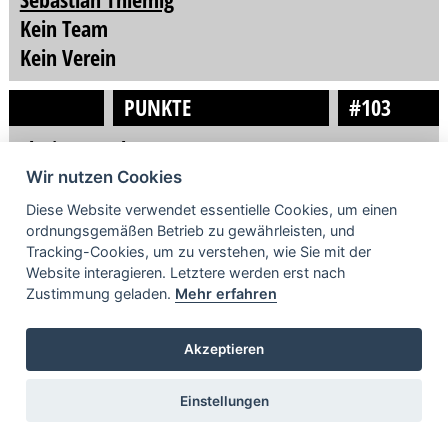
Kein Team
Kein Verein
PUNKTE
#103
Florian Teuchert
Batterieteam Lucas
Wir nutzen Cookies
Kein Verein
Diese Website verwendet essentielle Cookies, um einen
ordnungsgemäßen Betrieb zu gewährleisten, und
PUNKTE
#212
Tracking-Cookies, um zu verstehen, wie Sie mit der
Website interagieren. Letztere werden erst nach
Dominik Hulke
Zustimmung geladen.
Mehr erfahren
B&B Mallon Racing
Akzeptieren
Kein Verein
PUNKTE
#67
Einstellungen